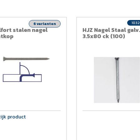
103
6 varianten
lfort stalen nagel
HJZ Nagel Staal galv.
atkop
3.5x80 ck (100)
ijk product