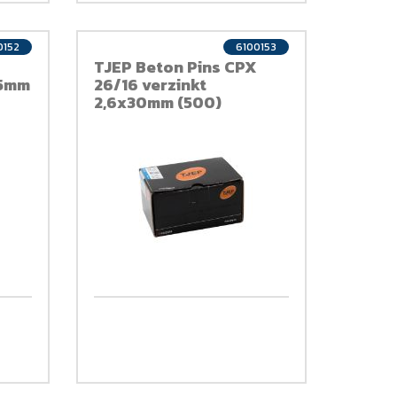
0152
6100153
TJEP Beton Pins CPX
25mm
26/16 verzinkt
2,6x30mm (500)