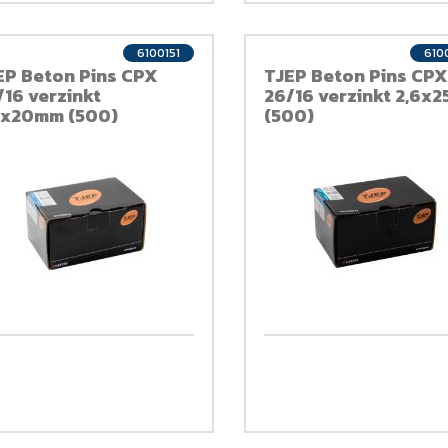
6100151
610
EP Beton Pins CPX
TJEP Beton Pins CPX
/16 verzinkt
26/16 verzinkt 2,6x
6x20mm (500)
(500)