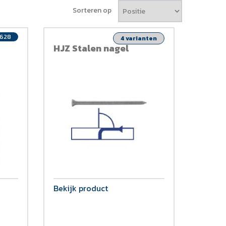
Sorteren op
2628
4 varianten
HJZ Stalen nagel
Bekijk product