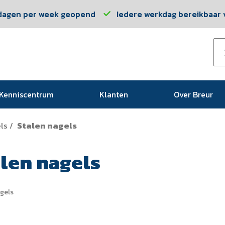
dagen per week geopend
Iedere werkdag bereikbaar v
Kenniscentrum
Klanten
Over Breur
ls
Stalen nagels
/
len nagels
gels