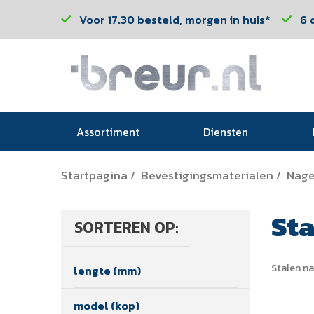
Voor 17.30 besteld, morgen in huis*
6 
Assortiment
Diensten
Startpagina
Bevestigingsmaterialen
Nage
/
/
Sta
SORTEREN OP:
Stalen na
lengte (mm)
model (kop)