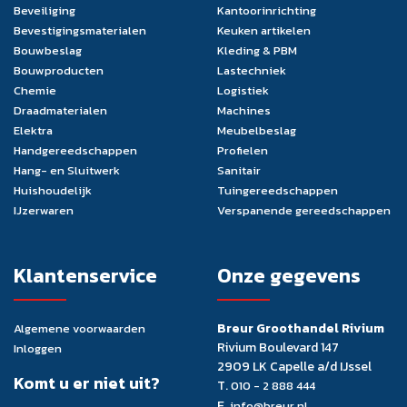
Beveiliging
Kantoorinrichting
Bevestigingsmaterialen
Keuken artikelen
Bouwbeslag
Kleding & PBM
Bouwproducten
Lastechniek
Chemie
Logistiek
Draadmaterialen
Machines
Elektra
Meubelbeslag
Handgereedschappen
Profielen
Hang- en Sluitwerk
Sanitair
Huishoudelijk
Tuingereedschappen
IJzerwaren
Verspanende gereedschappen
Klantenservice
Onze gegevens
Breur Groothandel Rivium
Algemene voorwaarden
Rivium Boulevard 147
Inloggen
2909 LK Capelle a/d IJssel
Komt u er niet uit?
T.
010 - 2 888 444
E.
info@breur.nl