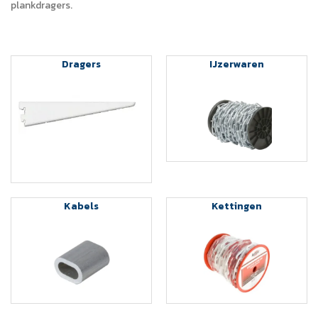
plankdragers.
Dragers
IJzerwaren
Kabels
Kettingen