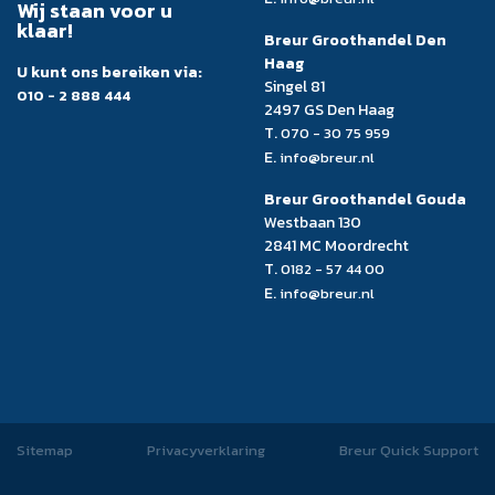
Wij staan voor u
klaar!
Breur Groothandel Den
Haag
U kunt ons bereiken via:
Singel 81
010 - 2 888 444
2497 GS Den Haag
T.
070 - 30 75 959
E.
info@breur.nl
Breur Groothandel Gouda
Westbaan 130
2841 MC Moordrecht
T.
0182 - 57 44 00
E.
info@breur.nl
Sitemap
Privacyverklaring
Breur Quick Support