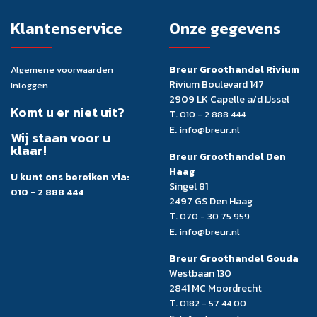
Klantenservice
Onze gegevens
Breur Groothandel Rivium
Algemene voorwaarden
Rivium Boulevard 147
Inloggen
2909 LK Capelle a/d IJssel
Komt u er niet uit?
T.
010 - 2 888 444
E.
info@breur.nl
Wij staan voor u
klaar!
Breur Groothandel Den
Haag
U kunt ons bereiken via:
Singel 81
010 - 2 888 444
2497 GS Den Haag
T.
070 - 30 75 959
E.
info@breur.nl
Breur Groothandel Gouda
Westbaan 130
2841 MC Moordrecht
T.
0182 - 57 44 00