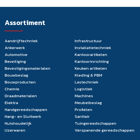
Assortiment
Aandrijftechniek
Infrastructuur
Ankerwerk
Installatietechniek
Automotive
Kantoorartikelen
Beveiliging
Kantoorinrichting
Bevestigingsmaterialen
Keuken artikelen
Bouwbeslag
Kleding & PBM
Bouwproducten
Lastechniek
Chemie
Logistiek
Draadmaterialen
Machines
Elektra
Meubelbeslag
Handgereedschappen
Profielen
Hang- en Sluitwerk
Sanitair
Huishoudelijk
Tuingereedschappen
IJzerwaren
Verspanende gereedschappen