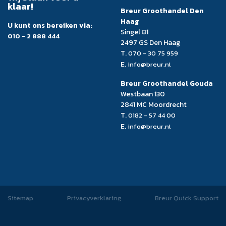
klaar!
Breur Groothandel Den
Haag
U kunt ons bereiken via:
Singel 81
010 - 2 888 444
2497 GS Den Haag
T.
070 - 30 75 959
E.
info@breur.nl
Breur Groothandel Gouda
Westbaan 130
2841 MC Moordrecht
T.
0182 - 57 44 00
E.
info@breur.nl
Sitemap
Privacyverklaring
Breur Quick Support