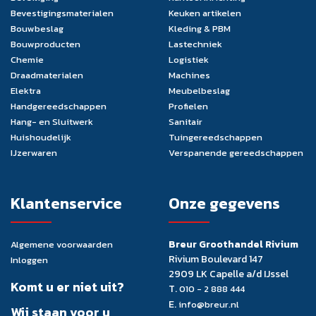
Bevestigingsmaterialen
Keuken artikelen
Bouwbeslag
Kleding & PBM
Bouwproducten
Lastechniek
Chemie
Logistiek
Draadmaterialen
Machines
Elektra
Meubelbeslag
Handgereedschappen
Profielen
Hang- en Sluitwerk
Sanitair
Huishoudelijk
Tuingereedschappen
IJzerwaren
Verspanende gereedschappen
Klantenservice
Onze gegevens
Breur Groothandel Rivium
Algemene voorwaarden
Rivium Boulevard 147
Inloggen
2909 LK Capelle a/d IJssel
Komt u er niet uit?
T.
010 - 2 888 444
E.
info@breur.nl
Wij staan voor u