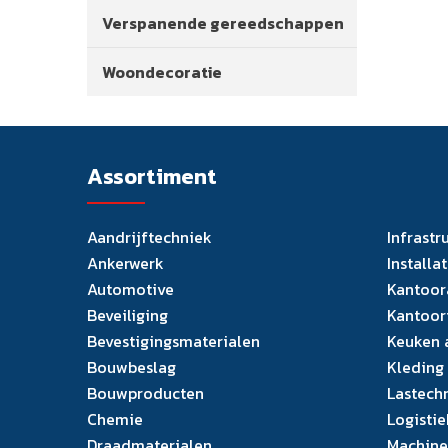
Verspanende gereedschappen
Woondecoratie
Assortiment
Aandrijftechniek
Infrastr
Ankerwerk
Installa
Automotive
Kantoor
Beveiliging
Kantoor
Bevestigingsmaterialen
Keuken 
Bouwbeslag
Kleding
Bouwproducten
Lastech
Chemie
Logistie
Draadmaterialen
Machine