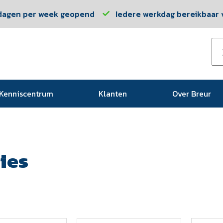
dagen per week geopend
Iedere werkdag bereikbaar v
Kenniscentrum
Klanten
Over Breur
ies