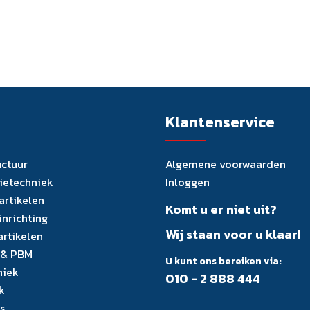
Klantenservice
uctuur
Algemene voorwaarden
tietechniek
Inloggen
artikelen
Komt u er niet uit?
inrichting
Wij staan voor u klaar!
artikelen
 & PBM
U kunt ons bereiken via:
niek
010 - 2 888 444
k
s