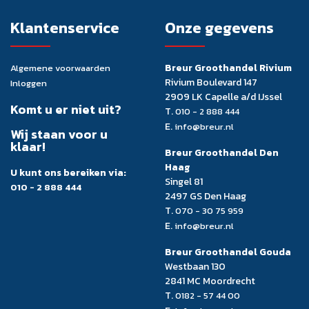
Klantenservice
Onze gegevens
Breur Groothandel Rivium
Algemene voorwaarden
Rivium Boulevard 147
Inloggen
2909 LK Capelle a/d IJssel
Komt u er niet uit?
T.
010 - 2 888 444
E.
info@breur.nl
Wij staan voor u
klaar!
Breur Groothandel Den
Haag
U kunt ons bereiken via:
Singel 81
010 - 2 888 444
2497 GS Den Haag
T.
070 - 30 75 959
E.
info@breur.nl
Breur Groothandel Gouda
Westbaan 130
2841 MC Moordrecht
T.
0182 - 57 44 00