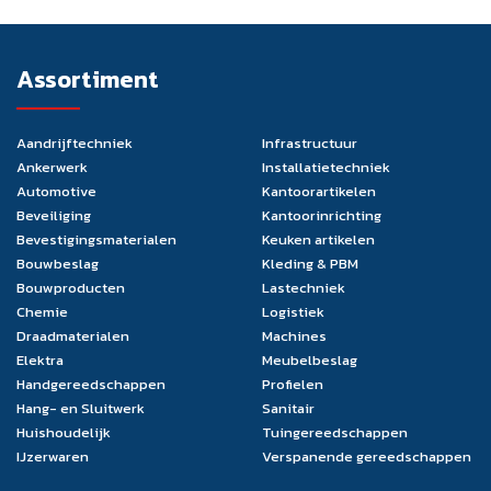
Assortiment
Aandrijftechniek
Infrastructuur
Ankerwerk
Installatietechniek
Automotive
Kantoorartikelen
Beveiliging
Kantoorinrichting
Bevestigingsmaterialen
Keuken artikelen
Bouwbeslag
Kleding & PBM
Bouwproducten
Lastechniek
Chemie
Logistiek
Draadmaterialen
Machines
Elektra
Meubelbeslag
Handgereedschappen
Profielen
Hang- en Sluitwerk
Sanitair
Huishoudelijk
Tuingereedschappen
IJzerwaren
Verspanende gereedschappen