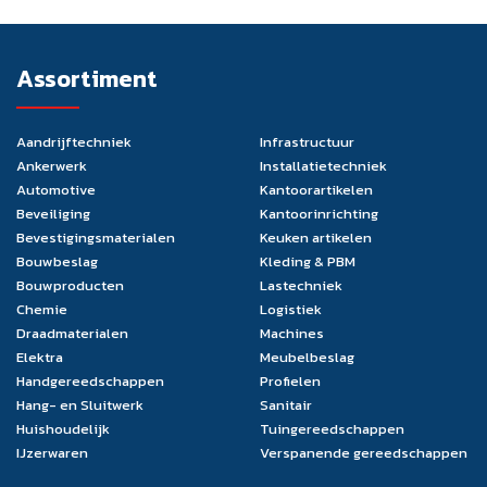
Assortiment
Aandrijftechniek
Infrastructuur
Ankerwerk
Installatietechniek
Automotive
Kantoorartikelen
Beveiliging
Kantoorinrichting
Bevestigingsmaterialen
Keuken artikelen
Bouwbeslag
Kleding & PBM
Bouwproducten
Lastechniek
Chemie
Logistiek
Draadmaterialen
Machines
Elektra
Meubelbeslag
Handgereedschappen
Profielen
Hang- en Sluitwerk
Sanitair
Huishoudelijk
Tuingereedschappen
IJzerwaren
Verspanende gereedschappen