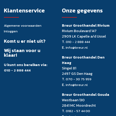
Klantenservice
Onze gegevens
Breur Groothandel Rivium
Algemene voorwaarden
Rivium Boulevard 147
Inloggen
2909 LK Capelle a/d IJssel
Komt u er niet uit?
T.
010 - 2 888 444
E.
info@breur.nl
Wij staan voor u
klaar!
Breur Groothandel Den
Haag
U kunt ons bereiken via:
Singel 81
010 - 2 888 444
2497 GS Den Haag
T.
070 - 30 75 959
E.
info@breur.nl
Breur Groothandel Gouda
Westbaan 130
2841 MC Moordrecht
T.
0182 - 57 44 00