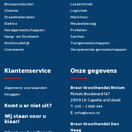
Bouwproducten
Lastechniek
Chemie
Logistiek
Draadmaterialen
Machines
Elektra
Meubelbeslag
Handgereedschappen
Profielen
Hang- en Sluitwerk
Sanitair
Huishoudelijk
Tuingereedschappen
IJzerwaren
Verspanende gereedschappen
Klantenservice
Onze gegevens
Breur Groothandel Rivium
Algemene voorwaarden
Rivium Boulevard 147
Inloggen
2909 LK Capelle a/d IJssel
Komt u er niet uit?
T.
010 - 2 888 444
E.
info@breur.nl
Wij staan voor u
klaar!
Breur Groothandel Den
Haag