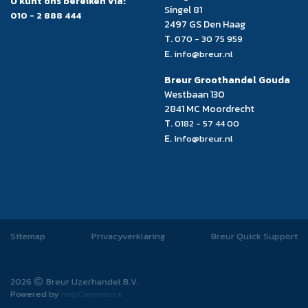
U kunt ons bereiken via:
Singel 81
010 - 2 888 444
2497 GS Den Haag
T.
070 - 30 75 959
E.
info@breur.nl
Breur Groothandel Gouda
Westbaan 130
2841 MC Moordrecht
T.
0182 - 57 44 00
E.
info@breur.nl
Sitemap
Privacyverklaring
Breur Quick Support
2026
Breur IJzerhandel B.V.
Powered by
nopCommerce