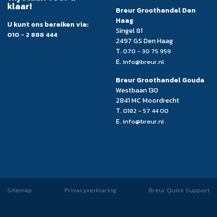
klaar!
Breur Groothandel Den
Haag
U kunt ons bereiken via:
Singel 81
010 - 2 888 444
2497 GS Den Haag
T.
070 - 30 75 959
E.
info@breur.nl
Breur Groothandel Gouda
Westbaan 130
2841 MC Moordrecht
T.
0182 - 57 44 00
E.
info@breur.nl
Sitemap
Privacyverklaring
Breur Quick Support