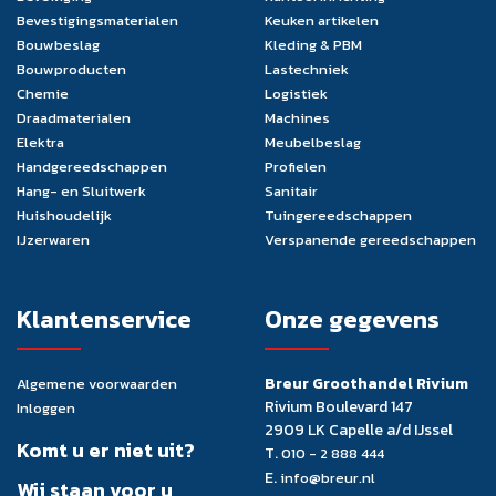
Bevestigingsmaterialen
Keuken artikelen
Bouwbeslag
Kleding & PBM
Bouwproducten
Lastechniek
Chemie
Logistiek
Draadmaterialen
Machines
Elektra
Meubelbeslag
Handgereedschappen
Profielen
Hang- en Sluitwerk
Sanitair
Huishoudelijk
Tuingereedschappen
IJzerwaren
Verspanende gereedschappen
Klantenservice
Onze gegevens
Breur Groothandel Rivium
Algemene voorwaarden
Rivium Boulevard 147
Inloggen
2909 LK Capelle a/d IJssel
Komt u er niet uit?
T.
010 - 2 888 444
E.
info@breur.nl
Wij staan voor u