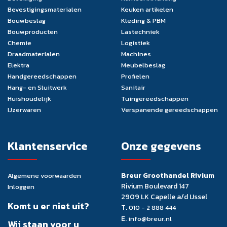
Bevestigingsmaterialen
Keuken artikelen
Bouwbeslag
Kleding & PBM
Bouwproducten
Lastechniek
Chemie
Logistiek
Draadmaterialen
Machines
Elektra
Meubelbeslag
Handgereedschappen
Profielen
Hang- en Sluitwerk
Sanitair
Huishoudelijk
Tuingereedschappen
IJzerwaren
Verspanende gereedschappen
Klantenservice
Onze gegevens
Breur Groothandel Rivium
Algemene voorwaarden
Rivium Boulevard 147
Inloggen
2909 LK Capelle a/d IJssel
Komt u er niet uit?
T.
010 - 2 888 444
E.
info@breur.nl
Wij staan voor u