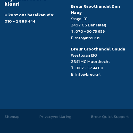
klaar!
Breur Groothandel Den
Haag
U kunt ons bereiken via:
Singel 81
010 - 2 888 444
2497 GS Den Haag
T.
070 - 30 75 959
E.
info@breur.nl
Breur Groothandel Gouda
Westbaan 130
2841 MC Moordrecht
T.
0182 - 57 44 00
E.
info@breur.nl
Sitemap
Privacyverklaring
Breur Quick Support