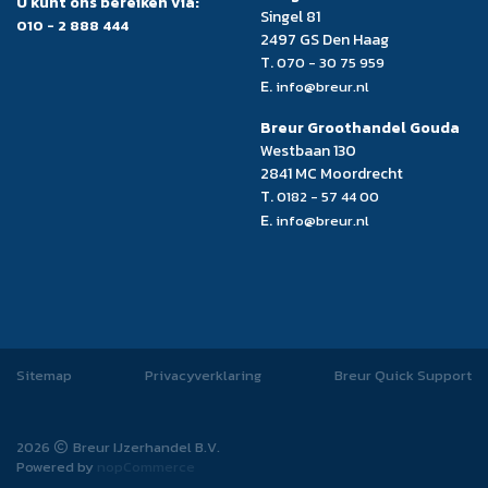
U kunt ons bereiken via:
Singel 81
010 - 2 888 444
2497 GS Den Haag
T.
070 - 30 75 959
E.
info@breur.nl
Breur Groothandel Gouda
Westbaan 130
2841 MC Moordrecht
T.
0182 - 57 44 00
E.
info@breur.nl
Sitemap
Privacyverklaring
Breur Quick Support
2026
Breur IJzerhandel B.V.
Powered by
nopCommerce