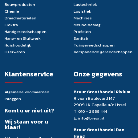
Bouwproducten
Lastechniek
Chemie
Logistiek
Draadmaterialen
Machines
Elektra
Meubelbeslag
Handgereedschappen
Profielen
Hang- en Sluitwerk
Sanitair
Huishoudelijk
Tuingereedschappen
IJzerwaren
Verspanende gereedschappen
Klantenservice
Onze gegevens
Breur Groothandel Rivium
Algemene voorwaarden
Rivium Boulevard 147
Inloggen
2909 LK Capelle a/d IJssel
Komt u er niet uit?
T.
010 - 2 888 444
E.
info@breur.nl
Wij staan voor u
klaar!
Breur Groothandel Den
Haag