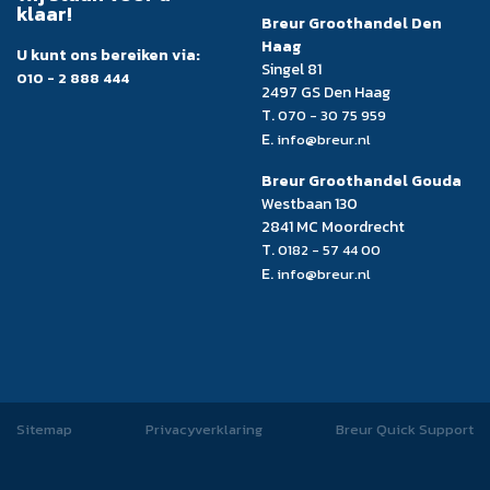
klaar!
Breur Groothandel Den
Haag
U kunt ons bereiken via:
Singel 81
010 - 2 888 444
2497 GS Den Haag
T.
070 - 30 75 959
E.
info@breur.nl
Breur Groothandel Gouda
Westbaan 130
2841 MC Moordrecht
T.
0182 - 57 44 00
E.
info@breur.nl
Sitemap
Privacyverklaring
Breur Quick Support