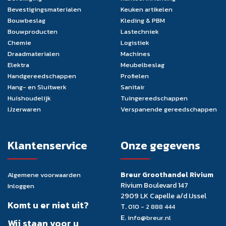
Bevestigingsmaterialen
Keuken artikelen
Bouwbeslag
Kleding & PBM
Bouwproducten
Lastechniek
Chemie
Logistiek
Draadmaterialen
Machines
Elektra
Meubelbeslag
Handgereedschappen
Profielen
Hang- en Sluitwerk
Sanitair
Huishoudelijk
Tuingereedschappen
IJzerwaren
Verspanende gereedschappen
Klantenservice
Onze gegevens
Breur Groothandel Rivium
Algemene voorwaarden
Rivium Boulevard 147
Inloggen
2909 LK Capelle a/d IJssel
Komt u er niet uit?
T.
010 - 2 888 444
E.
info@breur.nl
Wij staan voor u