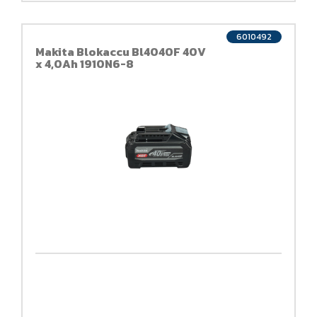
6010492
Makita Blokaccu Bl4040F 40V
x 4,0Ah 1910N6-8