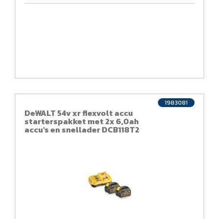
1983081
DeWALT 54v xr flexvolt accu
starterspakket met 2x 6,0ah
accu's en snellader DCB118T2