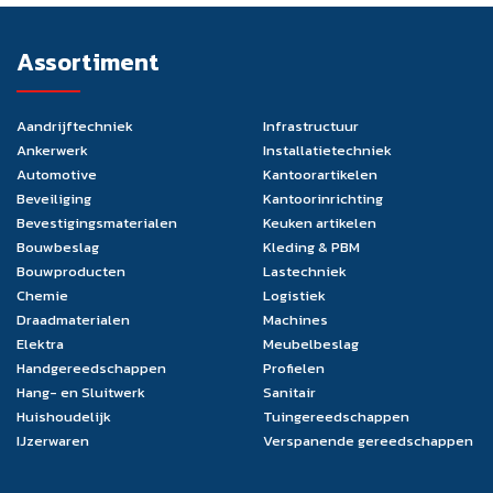
Assortiment
Aandrijftechniek
Infrastructuur
Ankerwerk
Installatietechniek
Automotive
Kantoorartikelen
Beveiliging
Kantoorinrichting
Bevestigingsmaterialen
Keuken artikelen
Bouwbeslag
Kleding & PBM
Bouwproducten
Lastechniek
Chemie
Logistiek
Draadmaterialen
Machines
Elektra
Meubelbeslag
Handgereedschappen
Profielen
Hang- en Sluitwerk
Sanitair
Huishoudelijk
Tuingereedschappen
IJzerwaren
Verspanende gereedschappen