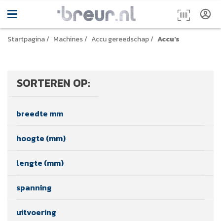
Startpagina
/
Machines
/
Accu gereedschap
/
Accu's
SORTEREN OP:
breedte mm
hoogte (mm)
lengte (mm)
spanning
uitvoering