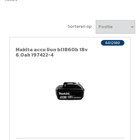
Sorteren op
6012180
Makita accu lion bl1860b 18v
6.0ah 197422-4