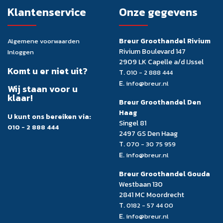
Klantenservice
Onze gegevens
Breur Groothandel Rivium
Algemene voorwaarden
Rivium Boulevard 147
Inloggen
2909 LK Capelle a/d IJssel
Komt u er niet uit?
T.
010 - 2 888 444
E.
info@breur.nl
Wij staan voor u
klaar!
Breur Groothandel Den
Haag
U kunt ons bereiken via:
Singel 81
010 - 2 888 444
2497 GS Den Haag
T.
070 - 30 75 959
E.
info@breur.nl
Breur Groothandel Gouda
Westbaan 130
2841 MC Moordrecht
T.
0182 - 57 44 00
E.
info@breur.nl