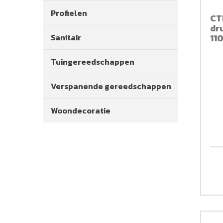
Profielen
CT
dru
Sanitair
11
Tuingereedschappen
Verspanende gereedschappen
Woondecoratie