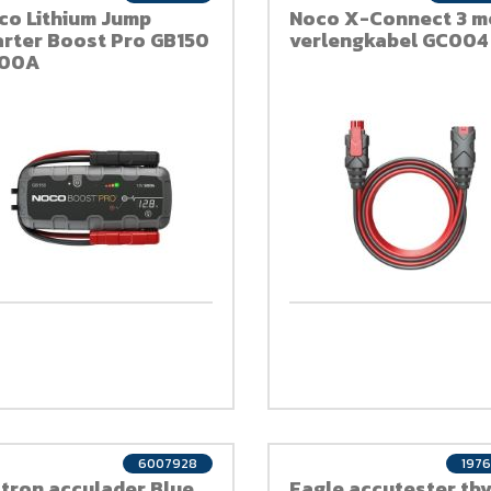
co Lithium Jump
Noco X-Connect 3 m
arter Boost Pro GB150
verlengkabel GC004
00A
6007928
197
ctron acculader Blue
Eagle accutester tb