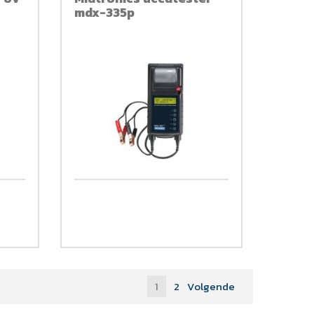
mdx-335p
1
2
Volgende