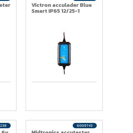
eter
Victron acculader Blue
Smart IP65 12/25-1
6238
6009743
v 6v
Midtronics accutester