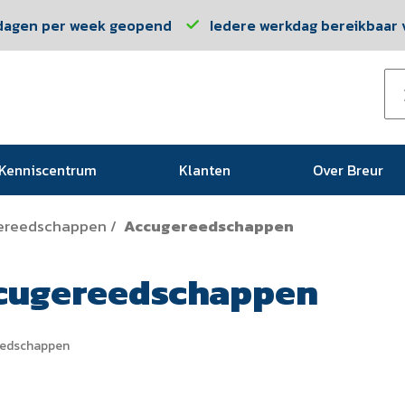
dagen per week geopend
Iedere werkdag bereikbaar v
Kenniscentrum
Klanten
Over Breur
ereedschappen
Accugereedschappen
/
cugereedschappen
eedschappen