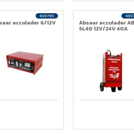
6007911
600
saar acculader 6/12V
Absaar acculader A
SL40 12V/24V 40A