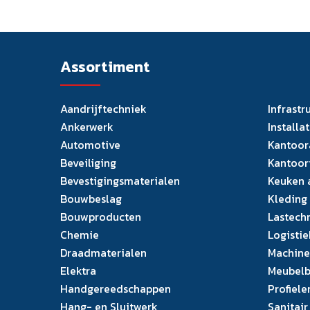
Assortiment
Aandrijftechniek
Infrastr
Ankerwerk
Installa
Automotive
Kantoor
Beveiliging
Kantoor
Bevestigingsmaterialen
Keuken 
Bouwbeslag
Kleding
Bouwproducten
Lastech
Chemie
Logistie
Draadmaterialen
Machine
Elektra
Meubelb
Handgereedschappen
Profiele
Hang- en Sluitwerk
Sanitair