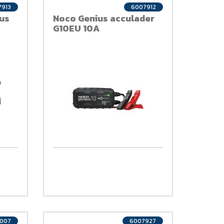
7913
6007912
us
Noco Genius acculader
G10EU 10A
0007
6007927