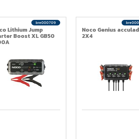
bre000709
bre00
co Lithium Jump
Noco Genius acculad
arter Boost XL GB50
2X4
00A