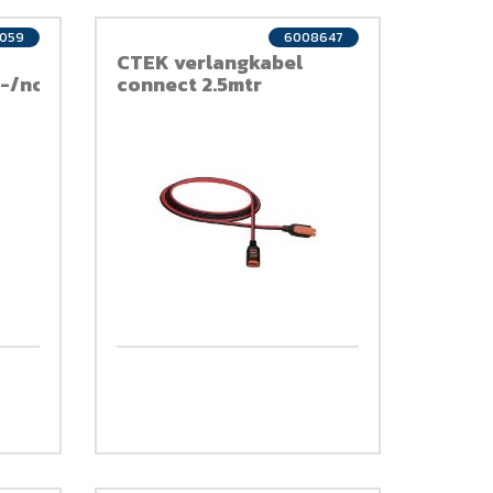
0059
6008647
CTEK verlangkabel
r-/normkabel
connect 2.5mtr