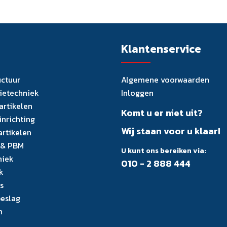
Klantenservice
uctuur
Algemene voorwaarden
tietechniek
Inloggen
artikelen
Komt u er niet uit?
inrichting
Wij staan voor u klaar!
artikelen
 & PBM
U kunt ons bereiken via:
niek
010 - 2 888 444
k
s
eslag
n