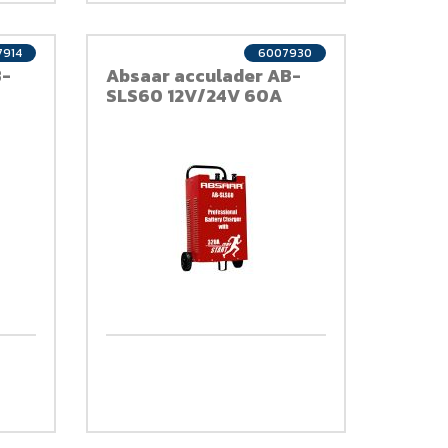
7914
6007930
B-
Absaar acculader AB-
SLS60 12V/24V 60A