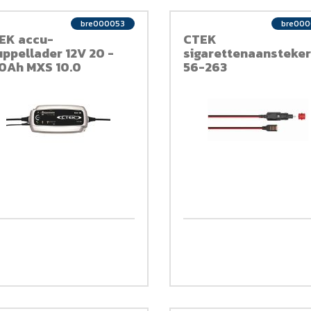
bre000053
bre00
EK accu-
CTEK
uppellader 12V 20 -
sigarettenaansteke
0Ah MXS 10.0
56-263