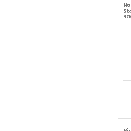
No
St
30
Vi