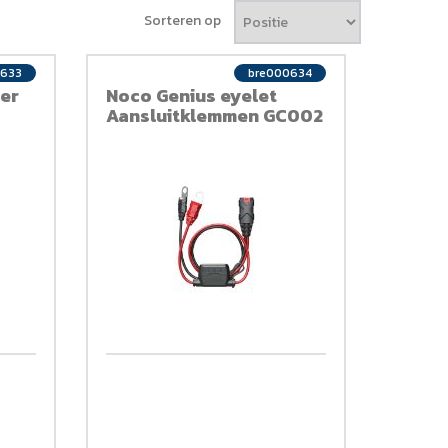
Sorteren op
0633
bre000634
er
Noco Genius eyelet
Aansluitklemmen GC002