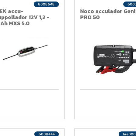
6008648
600
EK accu-
Noco acculader Geni
ppellader 12V 1,2 -
PRO 50
0Ah MXS 5.0
6008444
bre00