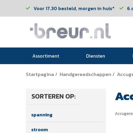
Voor 17.30 besteld, morgen in huis*
6 
Assortiment
Diensten
Startpagina
Handgereedschappen
Accug
/
/
Ac
SORTEREN OP:
Accuger
spanning
stroom