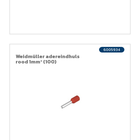
6005934
Weidmüller adereindhuls
rood 1mm² (100)