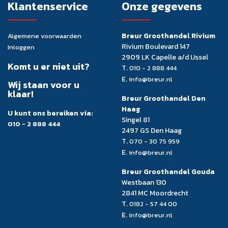
Klantenservice
Onze gegevens
Breur Groothandel Rivium
Algemene voorwaarden
Rivium Boulevard 147
Inloggen
2909 LK Capelle a/d IJssel
Komt u er niet uit?
T.
010 - 2 888 444
E.
info@breur.nl
Wij staan voor u
klaar!
Breur Groothandel Den
Haag
U kunt ons bereiken via:
Singel 81
010 - 2 888 444
2497 GS Den Haag
T.
070 - 30 75 959
E.
info@breur.nl
Breur Groothandel Gouda
Westbaan 130
2841 MC Moordrecht
T.
0182 - 57 44 00
E.
info@breur.nl