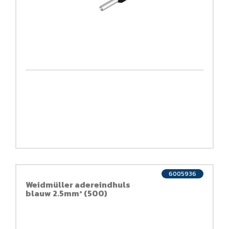
6005936
Weidmüller adereindhuls
blauw 2.5mm² (500)