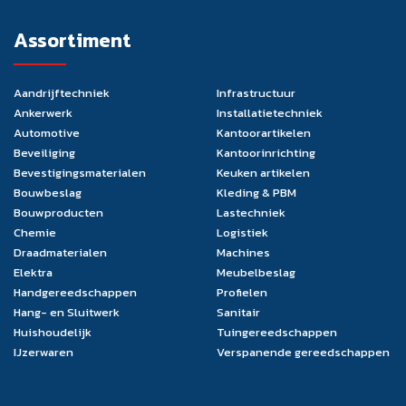
Assortiment
Aandrijftechniek
Infrastructuur
Ankerwerk
Installatietechniek
Automotive
Kantoorartikelen
Beveiliging
Kantoorinrichting
Bevestigingsmaterialen
Keuken artikelen
Bouwbeslag
Kleding & PBM
Bouwproducten
Lastechniek
Chemie
Logistiek
Draadmaterialen
Machines
Elektra
Meubelbeslag
Handgereedschappen
Profielen
Hang- en Sluitwerk
Sanitair
Huishoudelijk
Tuingereedschappen
IJzerwaren
Verspanende gereedschappen