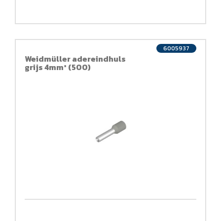
6005937
Weidmüller adereindhuls
grijs 4mm² (500)