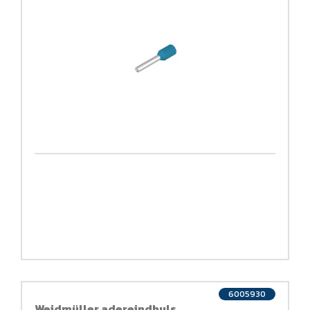
6005930
Weidmüller adereindhuls