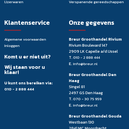
IJzerwaren
Verspanende gereedschappen
Klantenservice
Onze gegevens
Breur Groothandel Rivium
Algemene voorwaarden
Rivium Boulevard 147
Inloggen
2909 LK Capelle a/d IJssel
Komt u er niet uit?
T.
010 - 2 888 444
E.
info@breur.nl
Wij staan voor u
klaar!
Breur Groothandel Den
Haag
U kunt ons bereiken via:
Singel 81
010 - 2 888 444
2497 GS Den Haag
T.
070 - 30 75 959
E.
info@breur.nl
Breur Groothandel Gouda
Westbaan 130
2841 MC Moordrecht