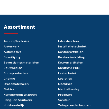
Assortiment
Aandrijftechniek
Infrastructuur
Ankerwerk
Installatietechniek
Automotive
Kantoorartikelen
Beveiliging
Kantoorinrichting
Bevestigingsmaterialen
Keuken artikelen
Bouwbeslag
Kleding & PBM
Bouwproducten
Lastechniek
Chemie
Logistiek
Draadmaterialen
Machines
Elektra
Meubelbeslag
Handgereedschappen
Profielen
Hang- en Sluitwerk
Sanitair
Huishoudelijk
Tuingereedschappen