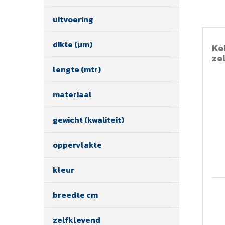
uitvoering
dikte (µm)
Ke
ze
lengte (mtr)
materiaal
gewicht (kwaliteit)
oppervlakte
kleur
breedte cm
zelfklevend