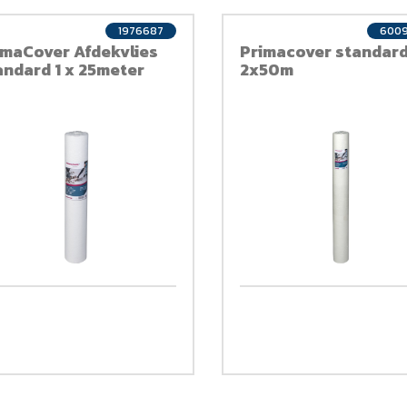
1976687
6009
imaCover Afdekvlies
Primacover standar
andard 1 x 25meter
2x50m