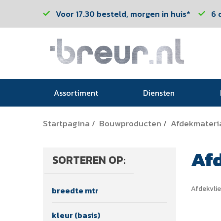
Voor 17.30 besteld, morgen in huis*
6 
Assortiment
Diensten
Startpagina
Bouwproducten
Afdekmateri
/
/
Af
SORTEREN OP:
Afdekvli
breedte mtr
kleur (basis)