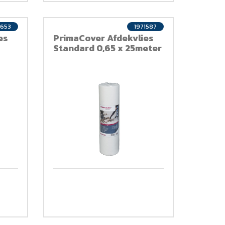
8653
1971587
es
PrimaCover Afdekvlies
Standard 0,65 x 25meter