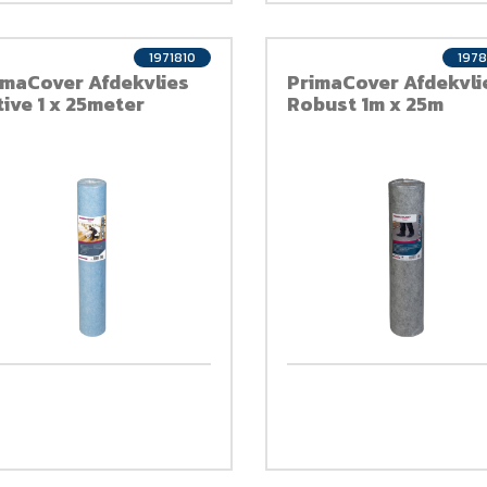
1971810
197
imaCover Afdekvlies
PrimaCover Afdekvli
tive 1 x 25meter
Robust 1m x 25m