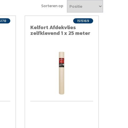
Sorteren op
5178
1515169
Kelfort Afdekvlies
zelfklevend 1 x 25 meter