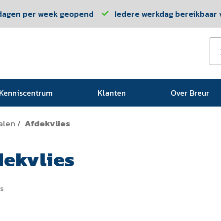
dagen per week geopend
Iedere werkdag bereikbaar v
Kenniscentrum
Klanten
Over Breur
alen
Afdekvlies
/
dekvlies
es