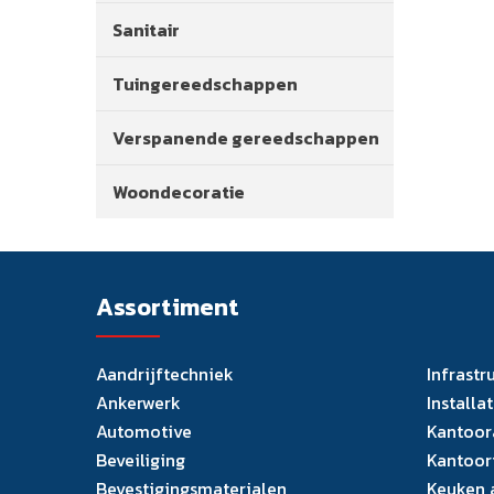
Sanitair
Tuingereedschappen
Verspanende gereedschappen
Woondecoratie
Assortiment
Aandrijftechniek
Infrastr
Ankerwerk
Installa
Automotive
Kantoor
Beveiliging
Kantoor
Bevestigingsmaterialen
Keuken 