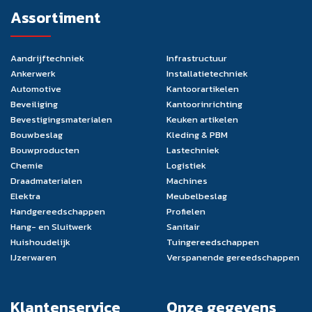
Assortiment
Aandrijftechniek
Infrastructuur
Ankerwerk
Installatietechniek
Automotive
Kantoorartikelen
Beveiliging
Kantoorinrichting
Bevestigingsmaterialen
Keuken artikelen
Bouwbeslag
Kleding & PBM
Bouwproducten
Lastechniek
Chemie
Logistiek
Draadmaterialen
Machines
Elektra
Meubelbeslag
Handgereedschappen
Profielen
Hang- en Sluitwerk
Sanitair
Huishoudelijk
Tuingereedschappen
IJzerwaren
Verspanende gereedschappen
Klantenservice
Onze gegevens