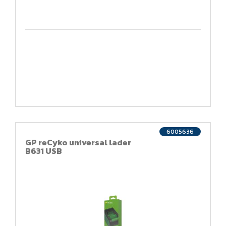
6005636
GP reCyko universal lader
B631 USB