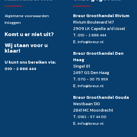
Breur Groothandel Rivium
Algemene voorwaarden
Rivium Boulevard 147
Inloggen
2909 LK Capelle a/d IJssel
Komt u er niet uit?
T.
010 - 2 888 444
E.
info@breur.nl
Wij staan voor u
klaar!
Breur Groothandel Den
Haag
U kunt ons bereiken via:
Singel 81
010 - 2 888 444
2497 GS Den Haag
T.
070 - 30 75 959
E.
info@breur.nl
Breur Groothandel Gouda
Westbaan 130
2841 MC Moordrecht
T.
0182 - 57 44 00
E.
info@breur.nl