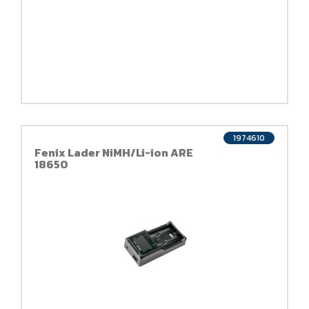
1974610
Fenix Lader NiMH/Li-ion ARE
18650