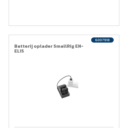
6007918
Batterij oplader SmallRig EN-
EL15