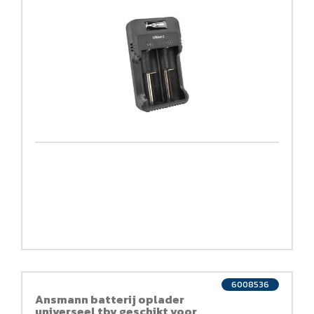
6008536
Ansmann batterij oplader
universeel tbv geschikt voor