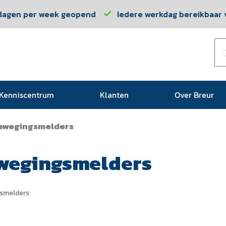
dagen per week geopend
Iedere werkdag bereikbaar v
Kenniscentrum
Klanten
Over Breur
ewegingsmelders
wegingsmelders
smelders