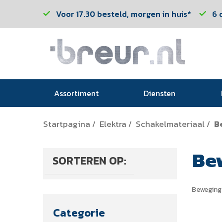
Voor 17.30 besteld, morgen in huis*
6 
Assortiment
Diensten
Startpagina
Elektra
Schakelmateriaal
B
/
/
/
Be
SORTEREN OP:
Beweging
Categorie