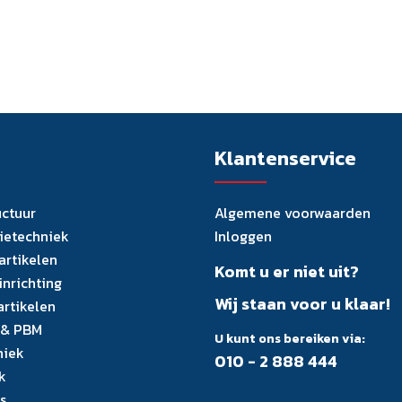
Klantenservice
uctuur
Algemene voorwaarden
tietechniek
Inloggen
artikelen
Komt u er niet uit?
inrichting
Wij staan voor u klaar!
artikelen
 & PBM
U kunt ons bereiken via:
niek
010 - 2 888 444
k
s