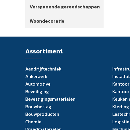
Verspanende gereedschappen
Woondecoratie
Assortiment
Aandrijftechniek
Infrastr
Ankerwerk
Installa
Automotive
Kantoor
Beveiliging
Kantoor
Bevestigingsmaterialen
Keuken 
Bouwbeslag
Kleding
Bouwproducten
Lastech
Chemie
Logistie
Draadmaterialen
Machine