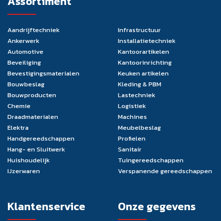
Assortiment
Aandrijftechniek
Infrastructuur
Ankerwerk
Installatietechniek
Automotive
Kantoorartikelen
Beveiliging
Kantoorinrichting
Bevestigingsmaterialen
Keuken artikelen
Bouwbeslag
Kleding & PBM
Bouwproducten
Lastechniek
Chemie
Logistiek
Draadmaterialen
Machines
Elektra
Meubelbeslag
Handgereedschappen
Profielen
Hang- en Sluitwerk
Sanitair
Huishoudelijk
Tuingereedschappen
IJzerwaren
Verspanende gereedschappen
Klantenservice
Onze gegevens