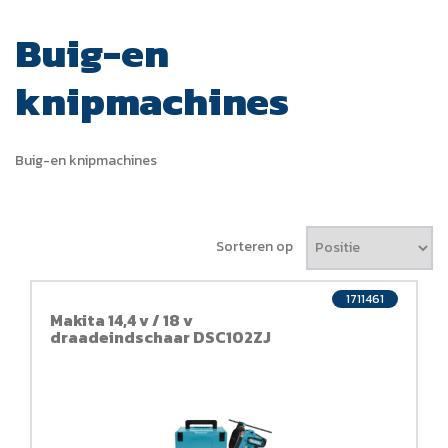
Buig-en
knipmachines
Buig-en knipmachines
Sorteren op
1711461
Makita 14,4 v / 18 v
draadeindschaar DSC102ZJ