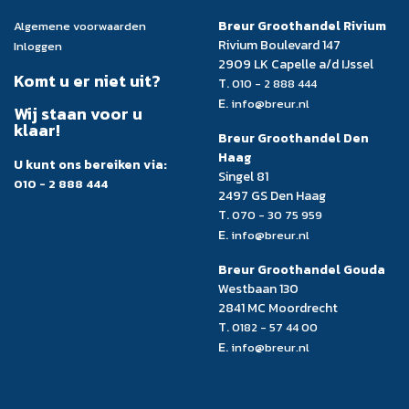
Breur Groothandel Rivium
Algemene voorwaarden
Rivium Boulevard 147
Inloggen
2909 LK Capelle a/d IJssel
Komt u er niet uit?
T.
010 - 2 888 444
E.
info@breur.nl
Wij staan voor u
klaar!
Breur Groothandel Den
Haag
U kunt ons bereiken via:
Singel 81
010 - 2 888 444
2497 GS Den Haag
T.
070 - 30 75 959
E.
info@breur.nl
Breur Groothandel Gouda
Westbaan 130
2841 MC Moordrecht
T.
0182 - 57 44 00
E.
info@breur.nl