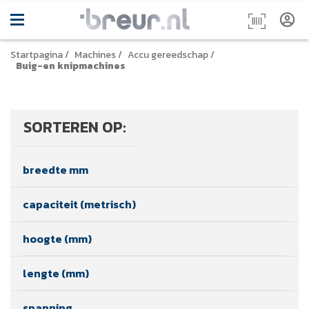
Startpagina
/
Machines
/
Accu gereedschap
/
Buig-en knipmachines
SORTEREN OP:
breedte mm
capaciteit (metrisch)
hoogte (mm)
lengte (mm)
spanning