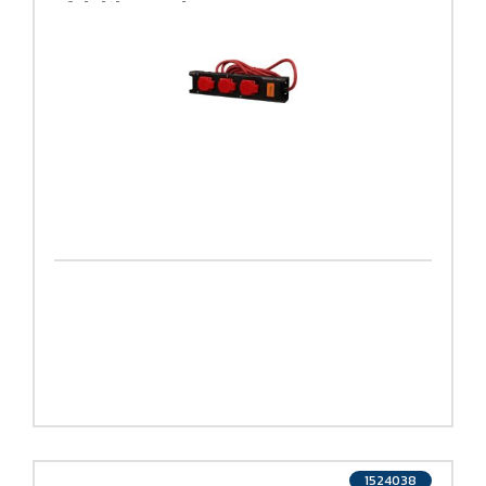
afsluitbaar nylon
1524038