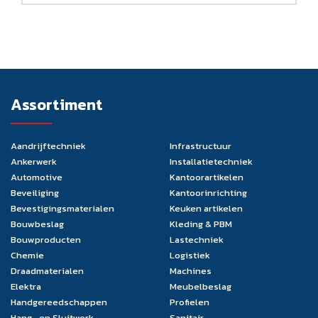
Assortiment
Aandrijftechniek
Infrastructuur
Ankerwerk
Installatietechniek
Automotive
Kantoorartikelen
Beveiliging
Kantoorinrichting
Bevestigingsmaterialen
Keuken artikelen
Bouwbeslag
Kleding & PBM
Bouwproducten
Lastechniek
Chemie
Logistiek
Draadmaterialen
Machines
Elektra
Meubelbeslag
Handgereedschappen
Profielen
Hang- en Sluitwerk
Sanitair