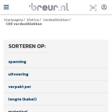
Startpagina
/
Elektra
/
Verdeelblokken
/
CEE verdeelblokken
SORTEREN OP:
spanning
uitvoering
verpakt per
lengte (kabel)
materiaal