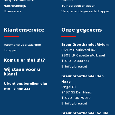
Huishoudelijk
Tuingereedschappen
IJzerwaren
Verspanende gereedschappen
Klantenservice
Onze gegevens
Breur Groothandel Rivium
Algemene voorwaarden
Rivium Boulevard 147
Inloggen
2909 LK Capelle a/d IJssel
Komt u er niet uit?
T.
010 - 2 888 444
E.
info@breur.nl
Wij staan voor u
klaar!
Breur Groothandel Den
Haag
U kunt ons bereiken via:
Singel 81
010 - 2 888 444
2497 GS Den Haag
T.
070 - 30 75 959
E.
info@breur.nl
Breur Groothandel Gouda