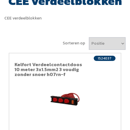
CEE verdeelblokken
CEE verdeelblokken
Sorteren op
1524037
Kelfort Verdeelcontactdoos
10 meter 3x1.5mm2 3 voudig
zonder snoer h07rn-f
afsluitbaar nylon