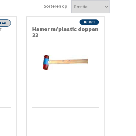
Sorteren op
1611611
nten
r
Hamer m/plastic doppen
22