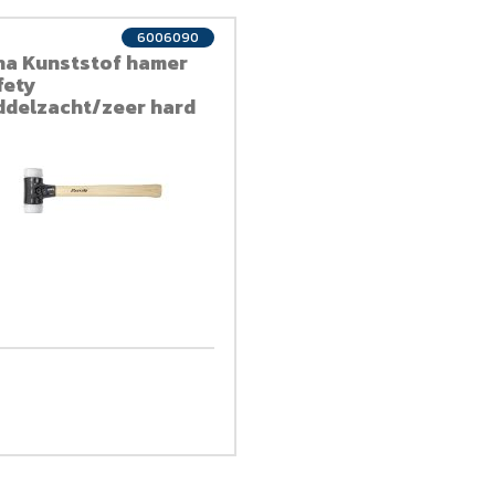
6006090
ha Kunststof hamer
fety
ddelzacht/zeer hard
2-99 30mm