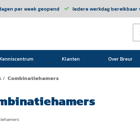
dagen per week geopend
Iedere werkdag bereikbaar v
Kenniscentrum
Klanten
Over Breur
s
Combinatiehamers
/
mbinatiehamers
iehamers