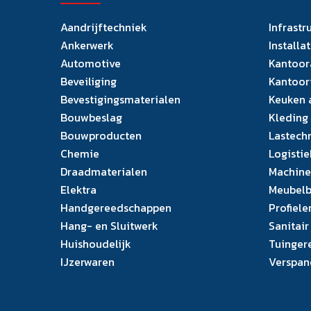
Aandrijftechniek
Infrastr
Ankerwerk
Installa
Automotive
Kantoor
Beveiliging
Kantoor
Bevestigingsmaterialen
Keuken 
Bouwbeslag
Kleding
Bouwproducten
Lastech
Chemie
Logistie
Draadmaterialen
Machine
Elektra
Meubelb
Handgereedschappen
Profiele
Hang- en Sluitwerk
Sanitair
Huishoudelijk
Tuinger
IJzerwaren
Verspan