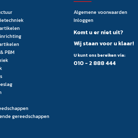
uctuur
Algemene voorwaarden
tietechniek
Inloggen
artikelen
Komt u er niet uit?
inrichting
Wij staan voor u klaar!
artikelen
 & PBM
U kunt ons bereiken via:
niek
010 - 2 888 444
k
s
eslag
n
eedschappen
ende gereedschappen