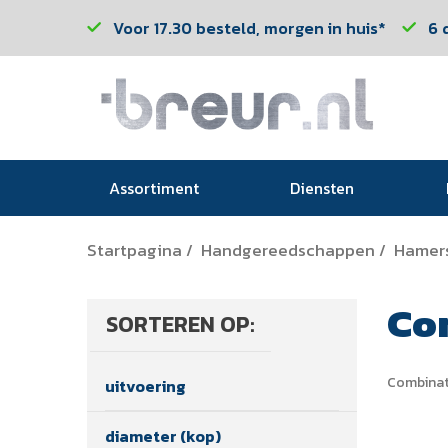
Voor 17.30 besteld, morgen in huis*
6 
Assortiment
Diensten
Startpagina
Handgereedschappen
Hamer
/
/
Co
SORTEREN OP:
Combinat
uitvoering
diameter (kop)