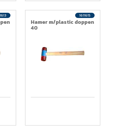
1613
1611615
ppen
Hamer m/plastic doppen
40