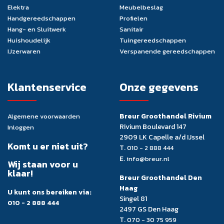
Elektra
Meubelbeslag
Handgereedschappen
Profielen
Hang- en Sluitwerk
Sanitair
Huishoudelijk
Tuingereedschappen
IJzerwaren
Verspanende gereedschappen
Klantenservice
Onze gegevens
Breur Groothandel Rivium
Algemene voorwaarden
Rivium Boulevard 147
Inloggen
2909 LK Capelle a/d IJssel
Komt u er niet uit?
T.
010 - 2 888 444
E.
info@breur.nl
Wij staan voor u
klaar!
Breur Groothandel Den
Haag
U kunt ons bereiken via:
Singel 81
010 - 2 888 444
2497 GS Den Haag
T.
070 - 30 75 959