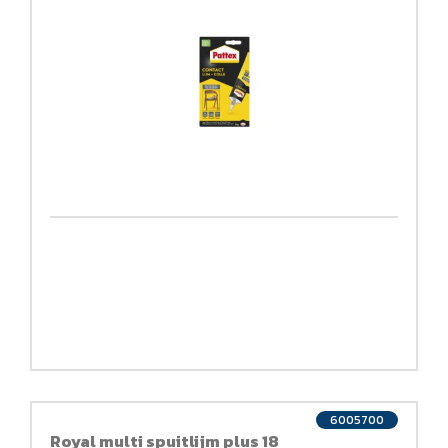
6005700
Royal multi spuitlijm plus 18