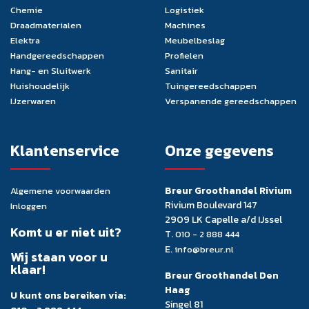
Chemie
Logistiek
Draadmaterialen
Machines
Elektra
Meubelbeslag
Handgereedschappen
Profielen
Hang- en Sluitwerk
Sanitair
Huishoudelijk
Tuingereedschappen
IJzerwaren
Verspanende gereedschappen
Klantenservice
Onze gegevens
Breur Groothandel Rivium
Algemene voorwaarden
Rivium Boulevard 147
Inloggen
2909 LK Capelle a/d IJssel
Komt u er niet uit?
T.
010 - 2 888 444
E.
info@breur.nl
Wij staan voor u
klaar!
Breur Groothandel Den
Haag
U kunt ons bereiken via:
Singel 81