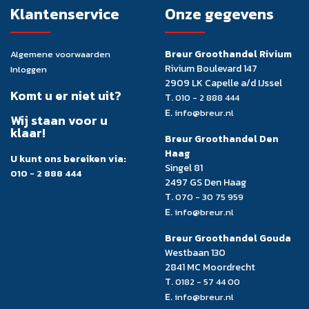
Klantenservice
Onze gegevens
Breur Groothandel Rivium
Algemene voorwaarden
Rivium Boulevard 147
Inloggen
2909 LK Capelle a/d IJssel
Komt u er niet uit?
T.
010 - 2 888 444
E.
info@breur.nl
Wij staan voor u
klaar!
Breur Groothandel Den
Haag
U kunt ons bereiken via:
Singel 81
010 - 2 888 444
2497 GS Den Haag
T.
070 - 30 75 959
E.
info@breur.nl
Breur Groothandel Gouda
Westbaan 130
2841 MC Moordrecht
T.
0182 - 57 44 00
E.
info@breur.nl