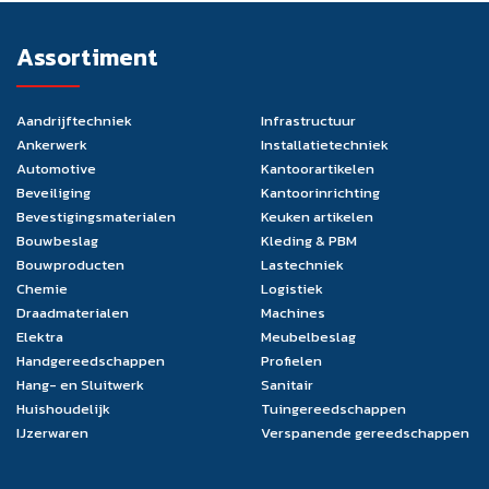
Assortiment
Aandrijftechniek
Infrastructuur
Ankerwerk
Installatietechniek
Automotive
Kantoorartikelen
Beveiliging
Kantoorinrichting
Bevestigingsmaterialen
Keuken artikelen
Bouwbeslag
Kleding & PBM
Bouwproducten
Lastechniek
Chemie
Logistiek
Draadmaterialen
Machines
Elektra
Meubelbeslag
Handgereedschappen
Profielen
Hang- en Sluitwerk
Sanitair
Huishoudelijk
Tuingereedschappen
IJzerwaren
Verspanende gereedschappen