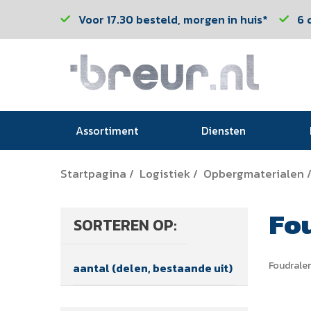
Voor 17.30 besteld, morgen in huis*
6 
Assortiment
Diensten
Startpagina
Logistiek
Opbergmaterialen
/
/
Fo
SORTEREN OP:
Foudrale
aantal (delen, bestaande uit)