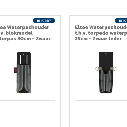
1649887
164
tee Waterpashouder
Eltee Waterpashoud
b.v. blokmodel
t.b.v. torpedo water
terpas 30cm - Zwaar
25cm - Zwaar leder
der