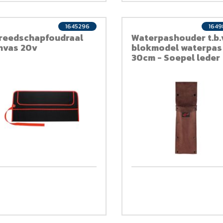
1645296
164
reedschapfoudraal
Waterpashouder t.b.
nvas 20v
blokmodel waterpas
30cm - Soepel leder