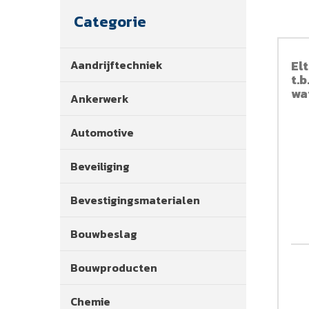
Categorie
Aandrijftechniek
El
t.
wa
Ankerwerk
le
Automotive
Beveiliging
Bevestigingsmaterialen
Bouwbeslag
Bouwproducten
Chemie