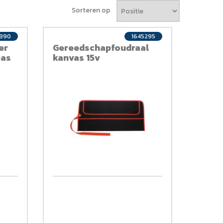
Sorteren op
9890
1645295
er
Gereedschapfoudraal
pas
kanvas 15v