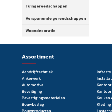
Tuingereedschappen
Verspanende gereedschappen
Woondecoratie
Assortiment
Aandrijftechniek
Infrastr
Ankerwerk
Installa
Automotive
Kantoor
Beveiliging
Kantoor
Bevestigingsmaterialen
Keuken 
Bouwbeslag
Kleding
Bouwproducten
Lastech