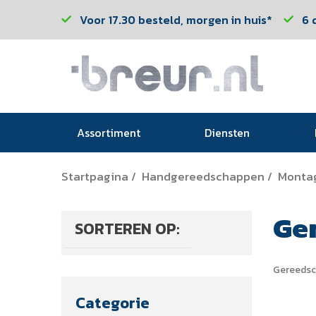
Voor 17.30 besteld, morgen in huis*
6 
Assortiment
Diensten
Startpagina
Handgereedschappen
Monta
/
/
Ge
SORTEREN OP:
Gereedsc
Categorie