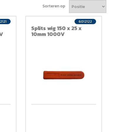
Sorteren op
2121
6012122
Splits wig 150 x 25 x
V
10mm 1000V