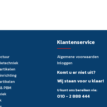
Klantenservice
uctuur
Algemene voorwaarden
tietechniek
Inloggen
artikelen
Komt u er niet uit?
inrichting
Wij staan voor u klaar!
artikelen
 & PBM
U kunt ons bereiken via:
niek
010 - 2 888 444
k
s