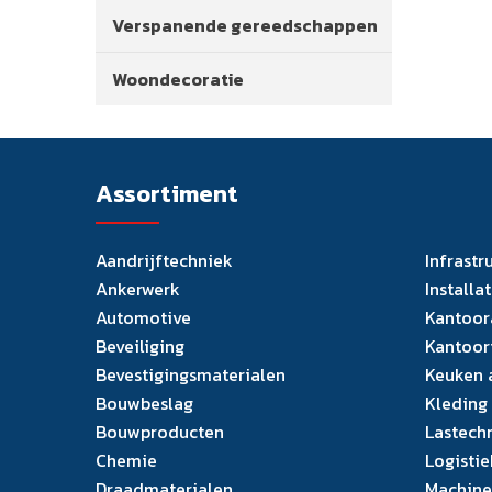
Verspanende gereedschappen
Woondecoratie
Assortiment
Aandrijftechniek
Infrastr
Ankerwerk
Installa
Automotive
Kantoor
Beveiliging
Kantoor
Bevestigingsmaterialen
Keuken 
Bouwbeslag
Kleding
Bouwproducten
Lastech
Chemie
Logistie
Draadmaterialen
Machine