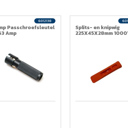
6012138
601
mp Passchroefsleutel
Splits- en knipwig
63 Amp
225X45X28mm 1000