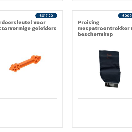
6012120
6009
rdeersleutel voor
Preising
ctorvormige geleiders
mespatroontrekker 
beschermkap