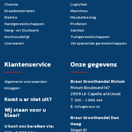
Chemie
Logistiek
Draadmaterialen
Machines
Elektra
Meubelbeslag
Handgereedschappen
Profielen
Hang- en Sluitwerk
Sanitair
Huishoudelijk
Tuingereedschappen
IJzerwaren
Verspanende gereedschappen
Klantenservice
Onze gegevens
Breur Groothandel Rivium
Algemene voorwaarden
Rivium Boulevard 147
Inloggen
2909 LK Capelle a/d IJssel
Komt u er niet uit?
T.
010 - 2 888 444
E.
info@breur.nl
Wij staan voor u
klaar!
Breur Groothandel Den
Haag
U kunt ons bereiken via:
Singel 81