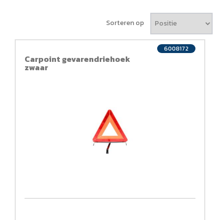
Sorteren op
6008172
Carpoint gevarendriehoek
zwaar