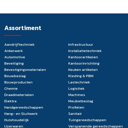
Assortiment
Aandrijftechniek
Infrastructuur
Ankerwerk
Installatietechniek
Automotive
Kantoorartikelen
Beveiliging
Kantoorinrichting
Bevestigingsmaterialen
Keuken artikelen
Bouwbeslag
Kleding & PBM
Bouwproducten
Lastechniek
Chemie
Logistiek
Draadmaterialen
Machines
Elektra
Meubelbeslag
Handgereedschappen
Profielen
Hang- en Sluitwerk
Sanitair
Huishoudelijk
Tuingereedschappen
IJzerwaren
Verspanende gereedschappen