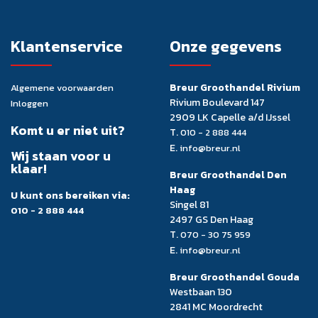
Klantenservice
Onze gegevens
Breur Groothandel Rivium
Algemene voorwaarden
Rivium Boulevard 147
Inloggen
2909 LK Capelle a/d IJssel
Komt u er niet uit?
T.
010 - 2 888 444
E.
info@breur.nl
Wij staan voor u
klaar!
Breur Groothandel Den
Haag
U kunt ons bereiken via:
Singel 81
010 - 2 888 444
2497 GS Den Haag
T.
070 - 30 75 959
E.
info@breur.nl
Breur Groothandel Gouda
Westbaan 130
2841 MC Moordrecht