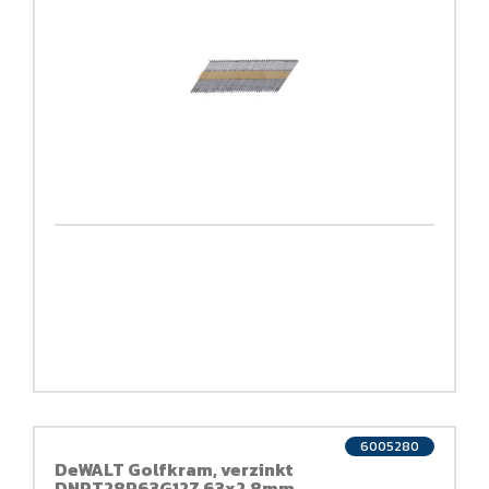
6005280
DeWALT Golfkram, verzinkt
DNPT28R63G12Z 63x2,8mm