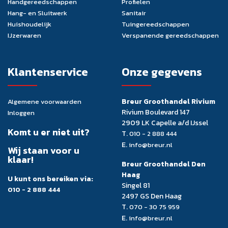
Handgereedschappen
Profielen
Hang- en Sluitwerk
Sanitair
Huishoudelijk
Tuingereedschappen
IJzerwaren
Verspanende gereedschappen
Klantenservice
Onze gegevens
Breur Groothandel Rivium
Algemene voorwaarden
Rivium Boulevard 147
Inloggen
2909 LK Capelle a/d IJssel
Komt u er niet uit?
T.
010 - 2 888 444
E.
info@breur.nl
Wij staan voor u
klaar!
Breur Groothandel Den
Haag
U kunt ons bereiken via:
Singel 81
010 - 2 888 444
2497 GS Den Haag
T.
070 - 30 75 959
E.
info@breur.nl