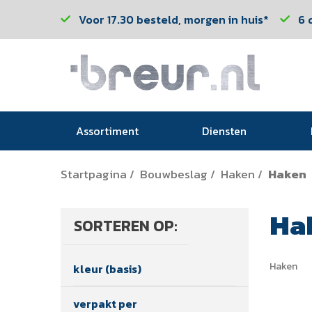
Voor 17.30 besteld, morgen in huis*
6 
Assortiment
Diensten
Startpagina
Bouwbeslag
Haken
Haken
/
/
/
Ha
SORTEREN OP:
Haken
kleur (basis)
verpakt per