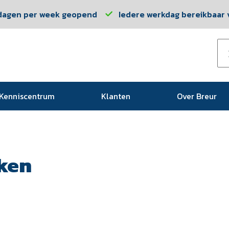
dagen per week geopend
Iedere werkdag bereikbaar v
Kenniscentrum
Klanten
Over Breur
ken