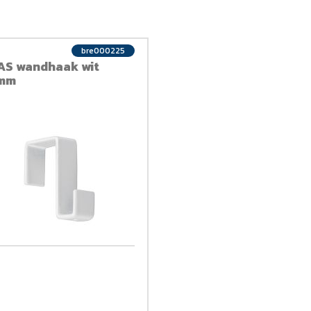
bre000225
AS wandhaak wit
mm