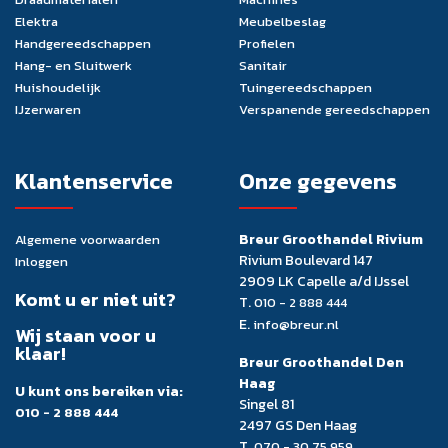
Elektra
Meubelbeslag
Handgereedschappen
Profielen
Hang- en Sluitwerk
Sanitair
Huishoudelijk
Tuingereedschappen
IJzerwaren
Verspanende gereedschappen
Klantenservice
Onze gegevens
Breur Groothandel Rivium
Algemene voorwaarden
Rivium Boulevard 147
Inloggen
2909 LK Capelle a/d IJssel
Komt u er niet uit?
T.
010 - 2 888 444
E.
info@breur.nl
Wij staan voor u
klaar!
Breur Groothandel Den
Haag
U kunt ons bereiken via:
Singel 81
010 - 2 888 444
2497 GS Den Haag
T.
070 - 30 75 959