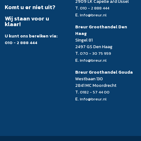
2909 LK Capelle a/d IJssel
Komt u er niet uit?
T.
010 - 2 888 444
E.
info@breur.nl
Wij staan voor u
klaar!
Breur Groothandel Den
Haag
U kunt ons bereiken via:
Singel 81
010 - 2 888 444
2497 GS Den Haag
T.
070 - 30 75 959
E.
info@breur.nl
Breur Groothandel Gouda
Westbaan 130
2841 MC Moordrecht
T.
0182 - 57 44 00
E.
info@breur.nl