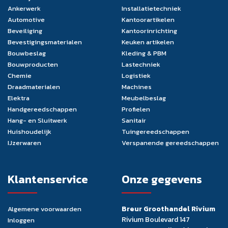
Ankerwerk
Installatietechniek
Automotive
Kantoorartikelen
Beveiliging
Kantoorinrichting
Bevestigingsmaterialen
Keuken artikelen
Bouwbeslag
Kleding & PBM
Bouwproducten
Lastechniek
Chemie
Logistiek
Draadmaterialen
Machines
Elektra
Meubelbeslag
Handgereedschappen
Profielen
Hang- en Sluitwerk
Sanitair
Huishoudelijk
Tuingereedschappen
IJzerwaren
Verspanende gereedschappen
Klantenservice
Onze gegevens
Breur Groothandel Rivium
Algemene voorwaarden
Rivium Boulevard 147
Inloggen