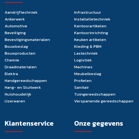
Aandrijftechniek
Infrastructuur
Ankerwerk
Installatietechniek
Automotive
Kantoorartikelen
Beveiliging
Kantoorinrichting
Bevestigingsmaterialen
Keuken artikelen
Bouwbeslag
Kleding & PBM
Bouwproducten
Lastechniek
Chemie
Logistiek
Draadmaterialen
Machines
Elektra
Meubelbeslag
Handgereedschappen
Profielen
Hang- en Sluitwerk
Sanitair
Huishoudelijk
Tuingereedschappen
IJzerwaren
Verspanende gereedschappen
Klantenservice
Onze gegevens