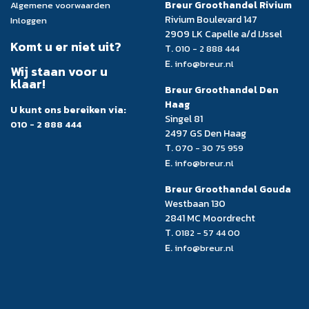
Breur Groothandel Rivium
Algemene voorwaarden
Rivium Boulevard 147
Inloggen
2909 LK Capelle a/d IJssel
Komt u er niet uit?
T.
010 - 2 888 444
E.
info@breur.nl
Wij staan voor u
klaar!
Breur Groothandel Den
Haag
U kunt ons bereiken via:
Singel 81
010 - 2 888 444
2497 GS Den Haag
T.
070 - 30 75 959
E.
info@breur.nl
Breur Groothandel Gouda
Westbaan 130
2841 MC Moordrecht
T.
0182 - 57 44 00
E.
info@breur.nl