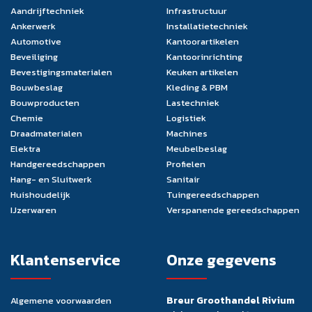
Aandrijftechniek
Infrastructuur
Ankerwerk
Installatietechniek
Automotive
Kantoorartikelen
Beveiliging
Kantoorinrichting
Bevestigingsmaterialen
Keuken artikelen
Bouwbeslag
Kleding & PBM
Bouwproducten
Lastechniek
Chemie
Logistiek
Draadmaterialen
Machines
Elektra
Meubelbeslag
Handgereedschappen
Profielen
Hang- en Sluitwerk
Sanitair
Huishoudelijk
Tuingereedschappen
IJzerwaren
Verspanende gereedschappen
Klantenservice
Onze gegevens
Breur Groothandel Rivium
Algemene voorwaarden