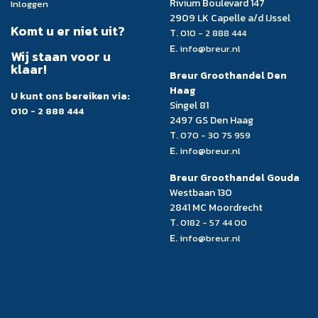
Rivium Boulevard 147
Inloggen
2909 LK Capelle a/d IJssel
Komt u er niet uit?
T.
010 - 2 888 444
E.
info@breur.nl
Wij staan voor u
klaar!
Breur Groothandel Den
Haag
U kunt ons bereiken via:
Singel 81
010 - 2 888 444
2497 GS Den Haag
T.
070 - 30 75 959
E.
info@breur.nl
Breur Groothandel Gouda
Westbaan 130
2841 MC Moordrecht
T.
0182 - 57 44 00
E.
info@breur.nl