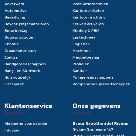
Ankerwerk
Installatietechniek
Automotive
Kantoorartikelen
Beveiliging
Kantoorinrichting
Bevestigingsmaterialen
Keuken artikelen
Bouwbeslag
Kleding & PBM
Bouwproducten
Lastechniek
Chemie
Logistiek
Draadmaterialen
Machines
Elektra
Meubelbeslag
Handgereedschappen
Profielen
Hang- en Sluitwerk
Sanitair
Huishoudelijk
Tuingereedschappen
IJzerwaren
Verspanende gereedschappen
Klantenservice
Onze gegevens
Breur Groothandel Rivium
Algemene voorwaarden
Rivium Boulevard 147
Inloggen