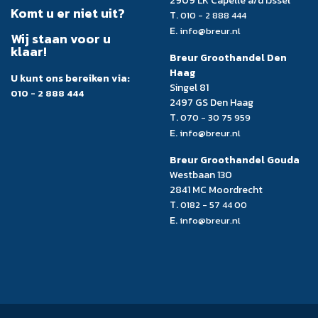
2909 LK Capelle a/d IJssel
Komt u er niet uit?
T.
010 - 2 888 444
E.
info@breur.nl
Wij staan voor u
klaar!
Breur Groothandel Den
Haag
U kunt ons bereiken via:
Singel 81
010 - 2 888 444
2497 GS Den Haag
T.
070 - 30 75 959
E.
info@breur.nl
Breur Groothandel Gouda
Westbaan 130
2841 MC Moordrecht
T.
0182 - 57 44 00
E.
info@breur.nl