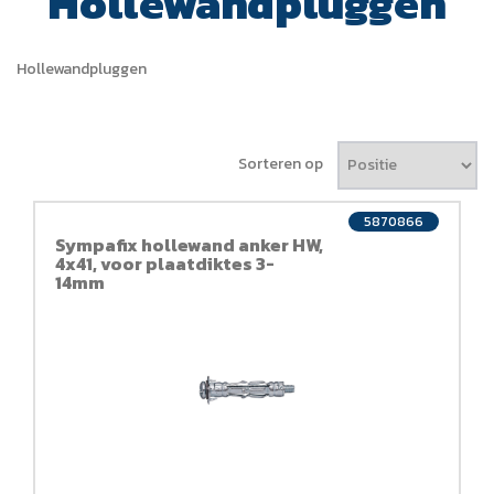
Hollewandpluggen
Hollewandpluggen
Sorteren op
5870866
Sympafix hollewand anker HW,
4x41, voor plaatdiktes 3-
14mm