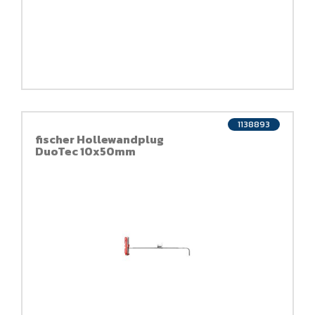
1138893
fischer Hollewandplug
DuoTec 10x50mm