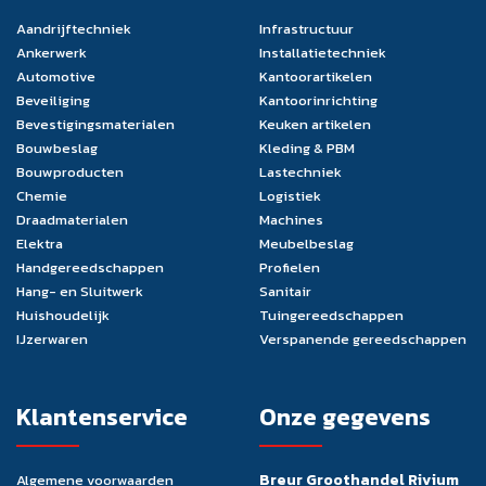
Aandrijftechniek
Infrastructuur
Ankerwerk
Installatietechniek
Automotive
Kantoorartikelen
Beveiliging
Kantoorinrichting
Bevestigingsmaterialen
Keuken artikelen
Bouwbeslag
Kleding & PBM
Bouwproducten
Lastechniek
Chemie
Logistiek
Draadmaterialen
Machines
Elektra
Meubelbeslag
Handgereedschappen
Profielen
Hang- en Sluitwerk
Sanitair
Huishoudelijk
Tuingereedschappen
IJzerwaren
Verspanende gereedschappen
Klantenservice
Onze gegevens
Breur Groothandel Rivium
Algemene voorwaarden