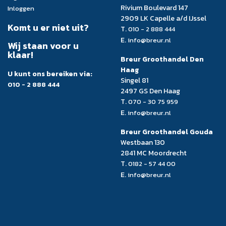
Rivium Boulevard 147
Inloggen
2909 LK Capelle a/d IJssel
Komt u er niet uit?
T.
010 - 2 888 444
E.
info@breur.nl
Wij staan voor u
klaar!
Breur Groothandel Den
Haag
U kunt ons bereiken via:
Singel 81
010 - 2 888 444
2497 GS Den Haag
T.
070 - 30 75 959
E.
info@breur.nl
Breur Groothandel Gouda
Westbaan 130
2841 MC Moordrecht
T.
0182 - 57 44 00
E.
info@breur.nl