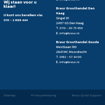
Wij staan voor u
klaar!
Breur Groothandel Den
Haag
U kunt ons bereiken via:
Singel 81
010 - 2 888 444
2497 GS Den Haag
T.
070 - 30 75 959
E.
info@breur.nl
Breur Groothandel Gouda
Westbaan 130
2841 MC Moordrecht
T.
0182 - 57 44 00
E.
info@breur.nl
Sitemap
Privacyverklaring
Breur Quick Support