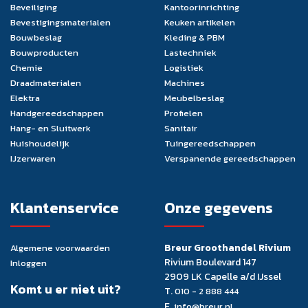
Beveiliging
Kantoorinrichting
Bevestigingsmaterialen
Keuken artikelen
Bouwbeslag
Kleding & PBM
Bouwproducten
Lastechniek
Chemie
Logistiek
Draadmaterialen
Machines
Elektra
Meubelbeslag
Handgereedschappen
Profielen
Hang- en Sluitwerk
Sanitair
Huishoudelijk
Tuingereedschappen
IJzerwaren
Verspanende gereedschappen
Klantenservice
Onze gegevens
Breur Groothandel Rivium
Algemene voorwaarden
Rivium Boulevard 147
Inloggen
2909 LK Capelle a/d IJssel
Komt u er niet uit?
T.
010 - 2 888 444
E.
info@breur.nl