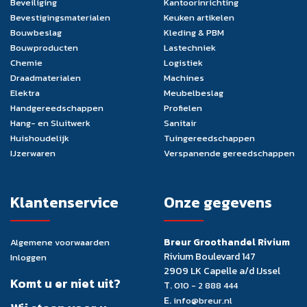
Beveiliging
Kantoorinrichting
Bevestigingsmaterialen
Keuken artikelen
Bouwbeslag
Kleding & PBM
Bouwproducten
Lastechniek
Chemie
Logistiek
Draadmaterialen
Machines
Elektra
Meubelbeslag
Handgereedschappen
Profielen
Hang- en Sluitwerk
Sanitair
Huishoudelijk
Tuingereedschappen
IJzerwaren
Verspanende gereedschappen
Klantenservice
Onze gegevens
Breur Groothandel Rivium
Algemene voorwaarden
Rivium Boulevard 147
Inloggen
2909 LK Capelle a/d IJssel
Komt u er niet uit?
T.
010 - 2 888 444
E.
info@breur.nl