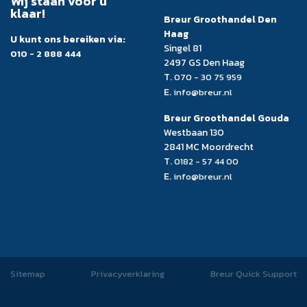
Wij staan voor u
klaar!
Breur Groothandel Den
Haag
U kunt ons bereiken via:
Singel 81
010 - 2 888 444
2497 GS Den Haag
T.
070 - 30 75 959
E.
info@breur.nl
Breur Groothandel Gouda
Westbaan 130
2841 MC Moordrecht
T.
0182 - 57 44 00
E.
info@breur.nl
Sitemap
Privacyverklaring
Breur Quick Support