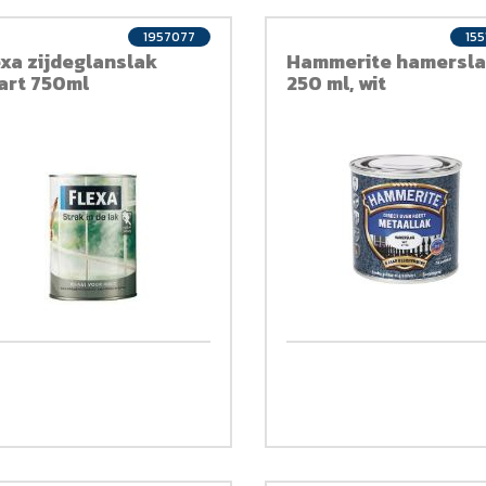
1957077
155
exa zijdeglanslak
Hammerite hamersla
art 750ml
250 ml, wit