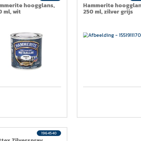
mmerite hoogglans,
Hammerite hoogglan
 ml, wit
250 ml, zilver grijs
1964540
ttex Zilverspray