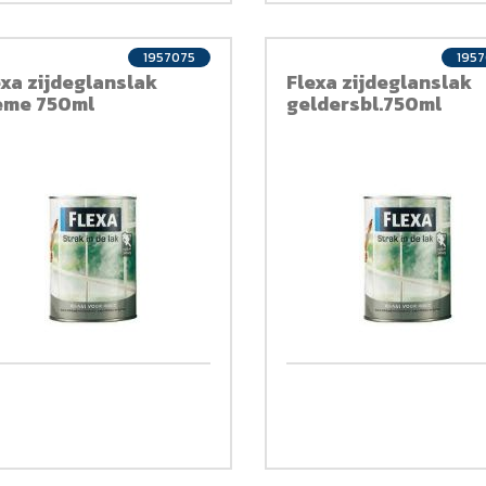
1957075
195
exa zijdeglanslak
Flexa zijdeglanslak
eme 750ml
geldersbl.750ml