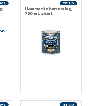
1923
1551920
g,
Hammerite hamerslag,
750 ml, zwart
1945
1551950