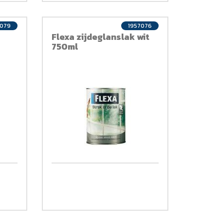
7079
1957076
Flexa zijdeglanslak wit
750ml