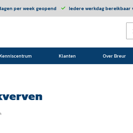
dagen per week geopend
Iedere werkdag bereikbaar v
Kenniscentrum
Klanten
Over Breur
kverven
n