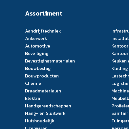
Assortiment
Aandrijftechniek
Infrastr
Ankerwerk
Installa
Automotive
Kantoor
Beveiliging
Kantoor
Bevestigingsmaterialen
Keuken 
Bouwbeslag
Kleding
Bouwproducten
Lastech
Chemie
Logistie
Draadmaterialen
Machine
Elektra
Meubelb
Handgereedschappen
Profiele
Hang- en Sluitwerk
Sanitair
Huishoudelijk
Tuinger
IJzerwaren
Verspan