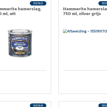
1551921
155
mmerite hamerslag,
Hammerite hamersla
 ml, wit
750 ml, zilver grijs
1551941
155