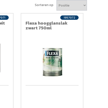
Sorteren op
7071
1957072
wit
Flexa hoogglanslak
zwart 750ml