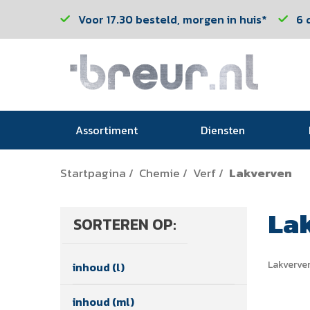
Voor 17.30 besteld, morgen in huis*
6 
Assortiment
Diensten
Startpagina
Chemie
Verf
Lakverven
/
/
/
La
SORTEREN OP:
Lakverve
inhoud (l)
inhoud (ml)