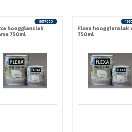
1957070
195
exa hoogglanslak
Flexa hoogglanslak 
eme 750ml
750ml