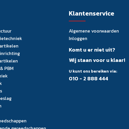
Klantenservice
uctuur
Algemene voorwaarden
tietechniek
Inloggen
artikelen
Komt u er niet uit?
inrichting
Wij staan voor u klaar!
artikelen
 & PBM
U kunt ons bereiken via:
niek
010 - 2 888 444
k
s
eslag
n
eedschappen
ende gereedschappen