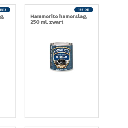
1913
1551911
g,
Hammerite hamerslag,
250 ml, zwart