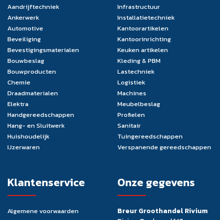
Aandrijftechniek
Infrastructuur
Ankerwerk
Installatietechniek
Automotive
Kantoorartikelen
Beveiliging
Kantoorinrichting
Bevestigingsmaterialen
Keuken artikelen
Bouwbeslag
Kleding & PBM
Bouwproducten
Lastechniek
Chemie
Logistiek
Draadmaterialen
Machines
Elektra
Meubelbeslag
Handgereedschappen
Profielen
Hang- en Sluitwerk
Sanitair
Huishoudelijk
Tuingereedschappen
IJzerwaren
Verspanende gereedschappen
Klantenservice
Onze gegevens
Breur Groothandel Rivium
Algemene voorwaarden