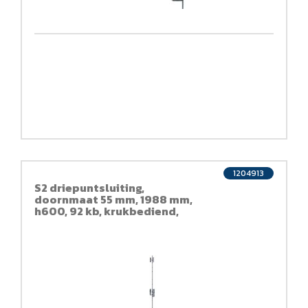
1204913
S2 driepuntsluiting,
doornmaat 55 mm, 1988 mm,
h600, 92 kb, krukbediend,
classic line, skg***