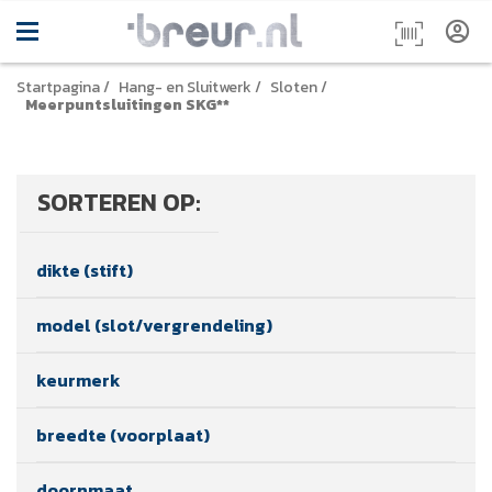
Startpagina
/
Hang- en Sluitwerk
/
Sloten
/
Meerpuntsluitingen SKG**
SORTEREN OP:
dikte (stift)
model (slot/vergrendeling)
keurmerk
breedte (voorplaat)
doornmaat