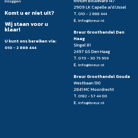
Rivium Boulevard 147
Inloggen
2909 LK Capelle a/d IJssel
Komt u er niet uit?
T.
010 - 2 888 444
E.
info@breur.nl
Wij staan voor u
klaar!
Breur Groothandel Den
Haag
U kunt ons bereiken via:
Singel 81
010 - 2 888 444
2497 GS Den Haag
T.
070 - 30 75 959
E.
info@breur.nl
Breur Groothandel Gouda
Westbaan 130
2841 MC Moordrecht
T.
0182 - 57 44 00
E.
info@breur.nl