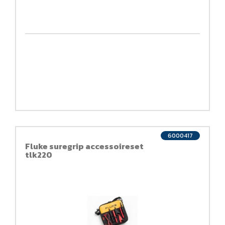
6000417
Fluke suregrip accessoireset
tlk220