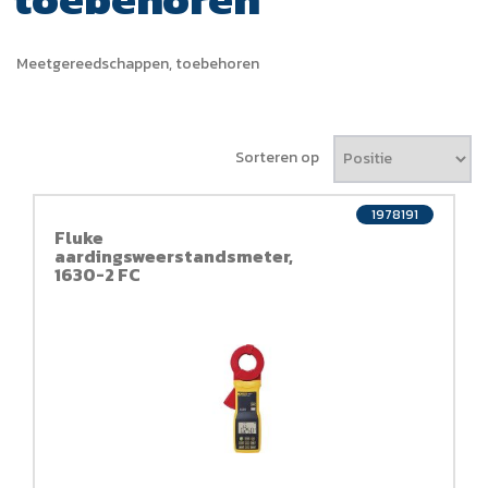
Meetgereedschappen, toebehoren
Sorteren op
1978191
Fluke
aardingsweerstandsmeter,
1630-2 FC