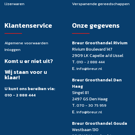
IJzerwaren
Verspanende gereedschappen
Klantenservice
Onze gegevens
Breur Groothandel Rivium
Algemene voorwaarden
Rivium Boulevard 147
Inloggen
2909 LK Capelle a/d IJssel
Komt u er niet uit?
T.
010 - 2 888 444
E.
info@breur.nl
Wij staan voor u
klaar!
Breur Groothandel Den
Haag
U kunt ons bereiken via:
Singel 81
010 - 2 888 444
2497 GS Den Haag
T.
070 - 30 75 959
E.
info@breur.nl
Breur Groothandel Gouda
Westbaan 130