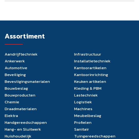
Assortiment
Aandrijftechniek
Infrastructuur
Ankerwerk
Installatietechniek
Automotive
Kantoorartikelen
Beveiliging
Kantoorinrichting
Bevestigingsmaterialen
Keuken artikelen
Bouwbeslag
Kleding & PBM
Bouwproducten
Lastechniek
Chemie
Logistiek
Draadmaterialen
Machines
Elektra
Meubelbeslag
Handgereedschappen
Profielen
Hang- en Sluitwerk
Sanitair
Huishoudelijk
Tuingereedschappen