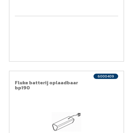
6000409
Fluke batterij oplaadbaar
bp190