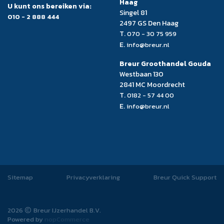
Haag
U kunt ons bereiken via:
Singel 81
010 - 2 888 444
2497 GS Den Haag
T.
070 - 30 75 959
E.
info@breur.nl
Breur Groothandel Gouda
Westbaan 130
2841 MC Moordrecht
T.
0182 - 57 44 00
E.
info@breur.nl
Sitemap
Privacyverklaring
Breur Quick Support
2026
Breur IJzerhandel B.V.
Powered by
nopCommerce