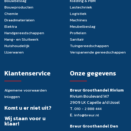
Bouwbeslag
Kleding & PBM
Bouwproducten
Lastechniek
Chemie
Logistiek
Draadmaterialen
Machines
Elektra
Meubelbeslag
Handgereedschappen
Profielen
Hang- en Sluitwerk
Sanitair
Huishoudelijk
Tuingereedschappen
IJzerwaren
Verspanende gereedschappen
Klantenservice
Onze gegevens
Breur Groothandel Rivium
Algemene voorwaarden
Rivium Boulevard 147
Inloggen
2909 LK Capelle a/d IJssel
Komt u er niet uit?
T.
010 - 2 888 444
E.
info@breur.nl
Wij staan voor u
klaar!
Breur Groothandel Den