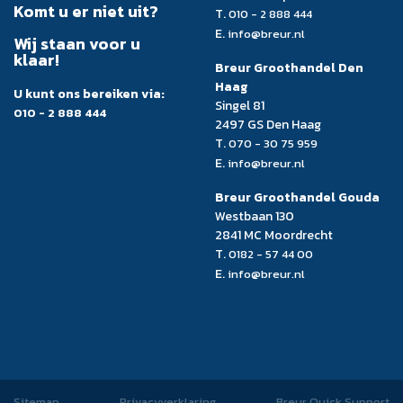
Komt u er niet uit?
T.
010 - 2 888 444
E.
info@breur.nl
Wij staan voor u
klaar!
Breur Groothandel Den
Haag
U kunt ons bereiken via:
Singel 81
010 - 2 888 444
2497 GS Den Haag
T.
070 - 30 75 959
E.
info@breur.nl
Breur Groothandel Gouda
Westbaan 130
2841 MC Moordrecht
T.
0182 - 57 44 00
E.
info@breur.nl
Sitemap
Privacyverklaring
Breur Quick Support