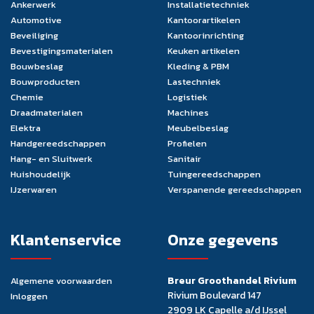
Ankerwerk
Installatietechniek
Automotive
Kantoorartikelen
Beveiliging
Kantoorinrichting
Bevestigingsmaterialen
Keuken artikelen
Bouwbeslag
Kleding & PBM
Bouwproducten
Lastechniek
Chemie
Logistiek
Draadmaterialen
Machines
Elektra
Meubelbeslag
Handgereedschappen
Profielen
Hang- en Sluitwerk
Sanitair
Huishoudelijk
Tuingereedschappen
IJzerwaren
Verspanende gereedschappen
Klantenservice
Onze gegevens
Breur Groothandel Rivium
Algemene voorwaarden
Rivium Boulevard 147
Inloggen
2909 LK Capelle a/d IJssel