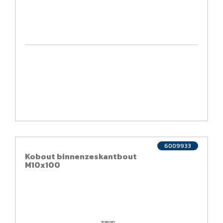
6009933
Kobout binnenzeskantbout
M10x100