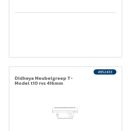
4952433
Didheya Meubelgreep T-
Model t10 rvs 416mm