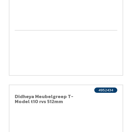
4952434
Didheya Meubelgreep T-
Model t10 rvs 512mm