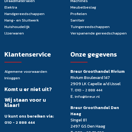
Draadmaterialen
Machines
Elektra
Meubelbeslag
Handgereedschappen
Profielen
Hang- en Sluitwerk
Sanitair
Huishoudelijk
Tuingereedschappen
IJzerwaren
Verspanende gereedschappen
Klantenservice
Onze gegevens
Breur Groothandel Rivium
Algemene voorwaarden
Rivium Boulevard 147
Inloggen
2909 LK Capelle a/d IJssel
Komt u er niet uit?
T.
010 - 2 888 444
E.
info@breur.nl
Wij staan voor u
klaar!
Breur Groothandel Den
Haag
U kunt ons bereiken via:
Singel 81
010 - 2 888 444
2497 GS Den Haag