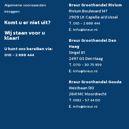
Breur Groothandel Rivium
Algemene voorwaarden
Rivium Boulevard 147
Inloggen
2909 LK Capelle a/d IJssel
Komt u er niet uit?
T.
010 - 2 888 444
E.
info@breur.nl
Wij staan voor u
klaar!
Breur Groothandel Den
Haag
U kunt ons bereiken via:
Singel 81
010 - 2 888 444
2497 GS Den Haag
T.
070 - 30 75 959
E.
info@breur.nl
Breur Groothandel Gouda
Westbaan 130
2841 MC Moordrecht
T.
0182 - 57 44 00
E.
info@breur.nl