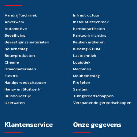
Aandrijftechniek
Infrastructuur
Ankerwerk
Installatietechniek
Automotive
Kantoorartikelen
Beveiliging
Kantoorinrichting
Bevestigingsmaterialen
Keuken artikelen
Bouwbeslag
Kleding & PBM
Bouwproducten
Lastechniek
Chemie
Logistiek
Draadmaterialen
Machines
Elektra
Meubelbeslag
Handgereedschappen
Profielen
Hang- en Sluitwerk
Sanitair
Huishoudelijk
Tuingereedschappen
IJzerwaren
Verspanende gereedschappen
Klantenservice
Onze gegevens