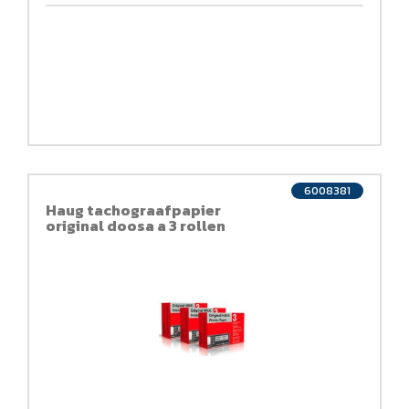
6008381
Haug tachograafpapier
original doosa a 3 rollen