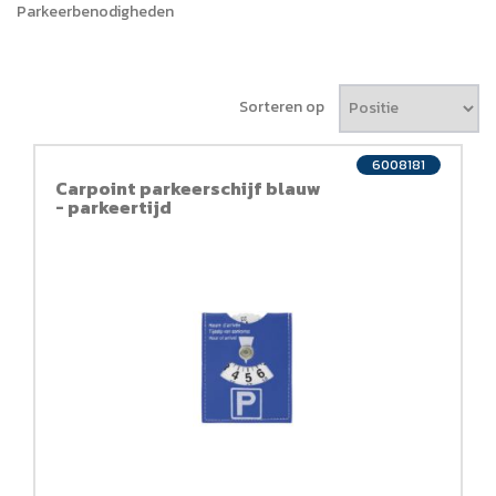
Parkeerbenodigheden
Sorteren op
6008181
Carpoint parkeerschijf blauw
- parkeertijd