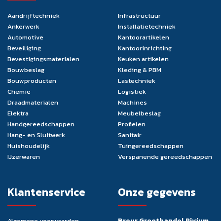
Aandrijftechniek
Infrastructuur
Ankerwerk
Installatietechniek
Automotive
Kantoorartikelen
Beveiliging
Kantoorinrichting
Bevestigingsmaterialen
Keuken artikelen
Bouwbeslag
Kleding & PBM
Bouwproducten
Lastechniek
Chemie
Logistiek
Draadmaterialen
Machines
Elektra
Meubelbeslag
Handgereedschappen
Profielen
Hang- en Sluitwerk
Sanitair
Huishoudelijk
Tuingereedschappen
IJzerwaren
Verspanende gereedschappen
Klantenservice
Onze gegevens
Breur Groothandel Rivium
Algemene voorwaarden