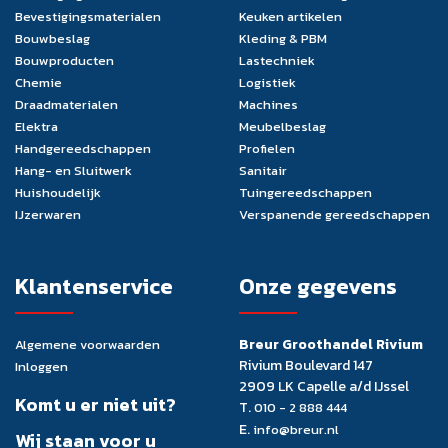
Bevestigingsmaterialen
Keuken artikelen
Bouwbeslag
Kleding & PBM
Bouwproducten
Lastechniek
Chemie
Logistiek
Draadmaterialen
Machines
Elektra
Meubelbeslag
Handgereedschappen
Profielen
Hang- en Sluitwerk
Sanitair
Huishoudelijk
Tuingereedschappen
IJzerwaren
Verspanende gereedschappen
Klantenservice
Onze gegevens
Breur Groothandel Rivium
Algemene voorwaarden
Rivium Boulevard 147
Inloggen
2909 LK Capelle a/d IJssel
Komt u er niet uit?
T.
010 - 2 888 444
E.
info@breur.nl
Wij staan voor u