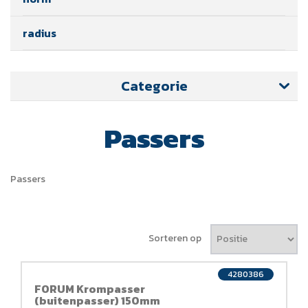
radius
Categorie
Passers
Passers
Sorteren op
4280386
FORUM Krompasser
(buitenpasser) 150mm