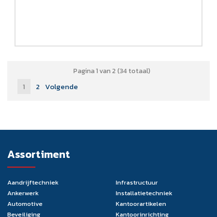
Pagina 1 van 2 (34 totaal)
1
2
Volgende
Assortiment
Aandrijftechniek
Infrastructuur
Ankerwerk
Installatietechniek
Automotive
Kantoorartikelen
Beveiliging
Kantoorinrichting