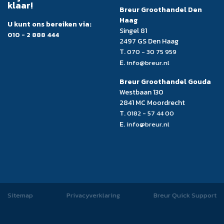
klaar!
Breur Groothandel Den
Haag
U kunt ons bereiken via:
Singel 81
010 - 2 888 444
2497 GS Den Haag
T.
070 - 30 75 959
E.
info@breur.nl
Breur Groothandel Gouda
Westbaan 130
2841 MC Moordrecht
T.
0182 - 57 44 00
E.
info@breur.nl
Sitemap
Privacyverklaring
Breur Quick Support