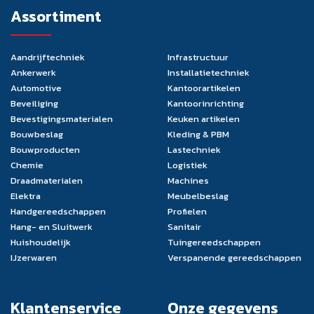
Assortiment
Aandrijftechniek
Infrastructuur
Ankerwerk
Installatietechniek
Automotive
Kantoorartikelen
Beveiliging
Kantoorinrichting
Bevestigingsmaterialen
Keuken artikelen
Bouwbeslag
Kleding & PBM
Bouwproducten
Lastechniek
Chemie
Logistiek
Draadmaterialen
Machines
Elektra
Meubelbeslag
Handgereedschappen
Profielen
Hang- en Sluitwerk
Sanitair
Huishoudelijk
Tuingereedschappen
IJzerwaren
Verspanende gereedschappen
Klantenservice
Onze gegevens