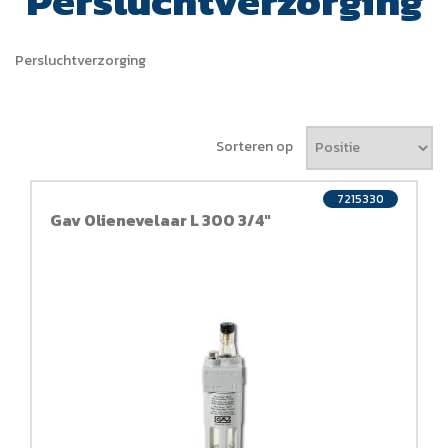
Persluchtverzorging
Persluchtverzorging
Sorteren op
7215330
Gav Olienevelaar L 300 3/4"