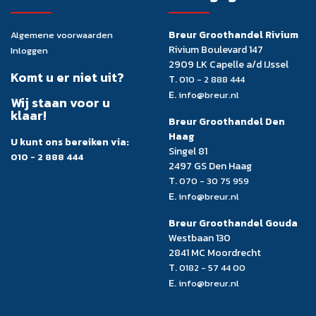
Breur Groothandel Rivium
Algemene voorwaarden
Rivium Boulevard 147
Inloggen
2909 LK Capelle a/d IJssel
Komt u er niet uit?
T.
010 - 2 888 444
E.
info@breur.nl
Wij staan voor u
klaar!
Breur Groothandel Den
Haag
U kunt ons bereiken via:
Singel 81
010 - 2 888 444
2497 GS Den Haag
T.
070 - 30 75 959
E.
info@breur.nl
Breur Groothandel Gouda
Westbaan 130
2841 MC Moordrecht
T.
0182 - 57 44 00
E.
info@breur.nl