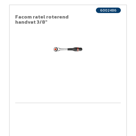
6002486
Facom ratel roterend
handvat 3/8"