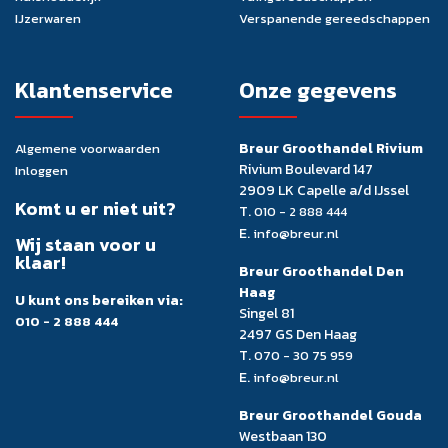
IJzerwaren
Verspanende gereedschappen
Klantenservice
Onze gegevens
Breur Groothandel Rivium
Algemene voorwaarden
Rivium Boulevard 147
Inloggen
2909 LK Capelle a/d IJssel
Komt u er niet uit?
T.
010 - 2 888 444
E.
info@breur.nl
Wij staan voor u
klaar!
Breur Groothandel Den
Haag
U kunt ons bereiken via:
Singel 81
010 - 2 888 444
2497 GS Den Haag
T.
070 - 30 75 959
E.
info@breur.nl
Breur Groothandel Gouda
Westbaan 130