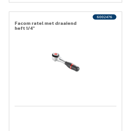
6002476
Facom ratel met draaiend
heft 1/4"