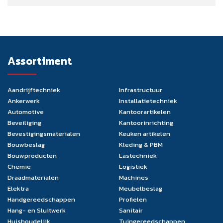
Assortiment
Aandrijftechniek
Infrastructuur
Ankerwerk
Installatietechniek
Automotive
Kantoorartikelen
Beveiliging
Kantoorinrichting
Bevestigingsmaterialen
Keuken artikelen
Bouwbeslag
Kleding & PBM
Bouwproducten
Lastechniek
Chemie
Logistiek
Draadmaterialen
Machines
Elektra
Meubelbeslag
Handgereedschappen
Profielen
Hang- en Sluitwerk
Sanitair
Huishoudelijk
Tuingereedschappen